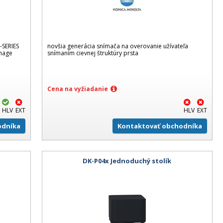
-SERIES
novšia generácia snímača na overovanie užívateľa
Image
snímaním cievnej štruktúry prsta
Cena na vyžiadanie
HLV
EXT
HLV
EXT
odníka
Kontaktovať obchodníka
DK-P04x Jednoduchý stolík