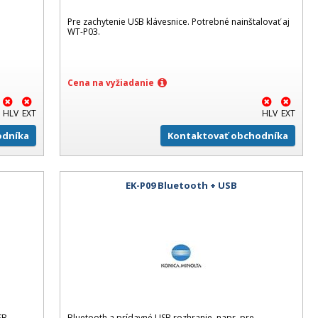
Pre zachytenie USB klávesnice. Potrebné nainštalovať aj
WT-P03.
Cena na vyžiadanie
HLV
EXT
HLV
EXT
odníka
Kontaktovať obchodníka
EK-P09 Bluetooth + USB
SB
Bluetooth a prídavné USB rozhranie, napr. pre