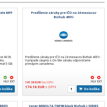
iele MFP
Predĺženie záruky pre IČO na 24 mesiacov
Bizhub 4051i
osť 40 čb
Predĺženie záruky pre IČO na 24 mesiacov Bizhub 4051i
lex;
V prípade záujmu o On-Site záruku odporúčame
mäť 5 GB;
prenájom zariadenia.
HLV
EXT
HLV
EXT
141.59
EUR
bez DPH
174.16
EUR
s DPH
Do košíka
Do košíka
ERIES
toner MINOLTA TNP90 black Bizhub i-SERIES