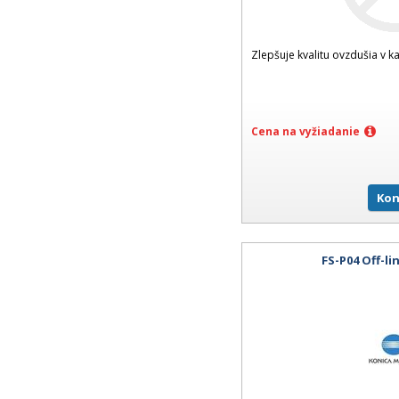
Zlepšuje kvalitu ovzdušia v k
Cena na vyžiadanie
Kon
FS-P04 Off-li