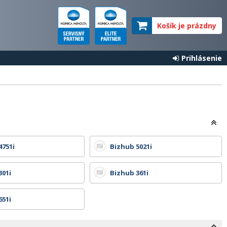
Košík je prázdny
Prihlásenie
4751i
Bizhub 5021i
301i
Bizhub 361i
651i