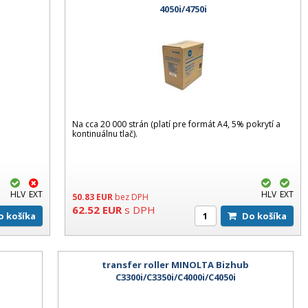
4050i/4750i
Na cca 20 000 strán (platí pre formát A4, 5% pokrytí a
kontinuálnu tlač).
HLV
EXT
HLV
EXT
50.83
EUR
bez DPH
62.52
EUR
s DPH
Do košíka
Do košíka
transfer roller MINOLTA Bizhub
C3300i/C3350i/C4000i/C4050i