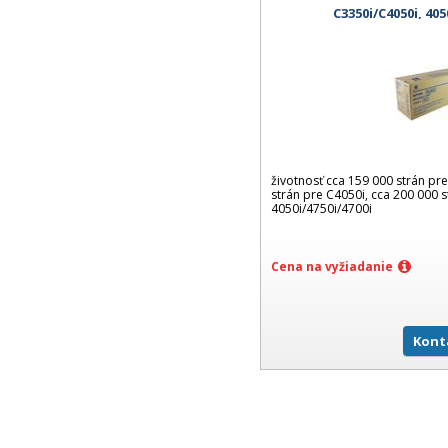
C3350i/C4050i, 405
životnosť cca 159 000 strán pr
strán pre C4050i, cca 200 000 s
4050i/4750i/4700i
Cena na vyžiadanie
Kont