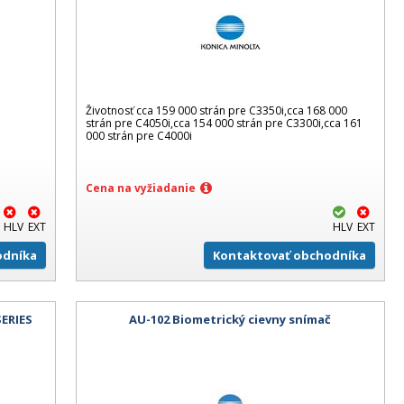
Životnosť cca 159 000 strán pre C3350i,cca 168 000
strán pre C4050i,cca 154 000 strán pre C3300i,cca 161
000 strán pre C4000i
Cena na vyžiadanie
HLV
EXT
HLV
EXT
odníka
Kontaktovať obchodníka
SERIES
AU-102 Biometrický cievny snímač