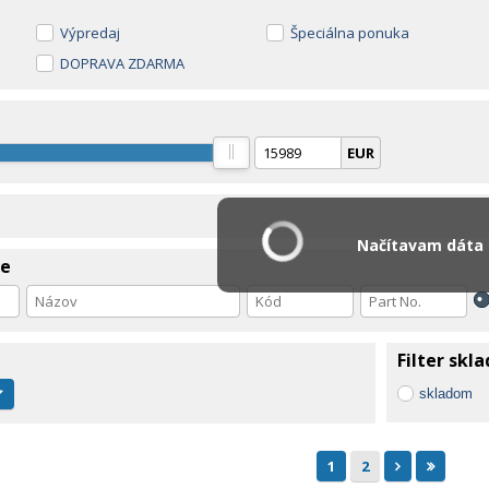
Výpredaj
Špeciálna ponuka
DOPRAVA ZDARMA
EUR
Načítavam dáta .
ie
Filter skl
skladom
1
2