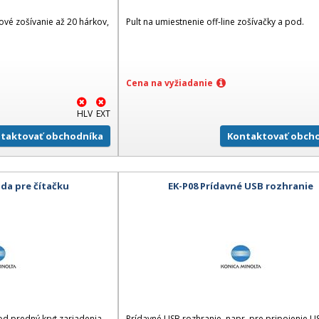
ové zošívanie až 20 hárkov,
Pult na umiestnenie off-line zošívačky a pod.
Cena na vyžiadanie
HLV
EXT
taktovať obchodníka
Kontaktovať obch
da pre čítačku
EK-P08 Prídavné USB rozhranie
pod predný kryt zariadenia
Prídavné USB rozhranie, napr. pre pripojenie U