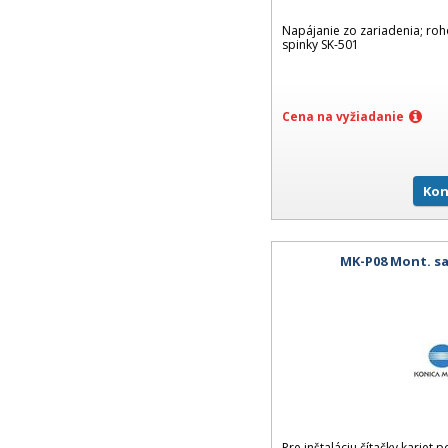
Napájanie zo zariadenia; roh
spinky SK-501
Cena na vyžiadanie
Kon
MK-P08 Mont. sa
Pre inštaláciu čítačky kariet 