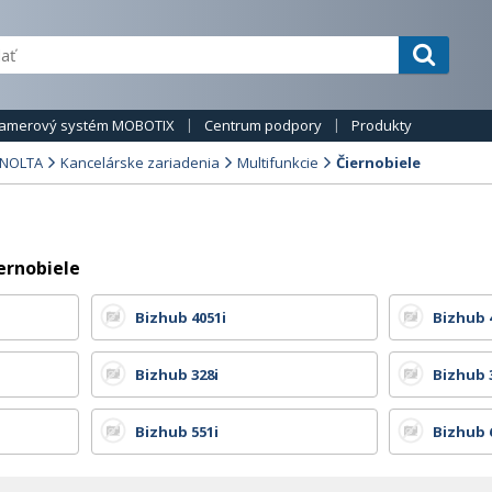
amerový systém MOBOTIX
Centrum podpory
Produkty
INOLTA
Kancelárske zariadenia
Multifunkcie
Čiernobiele
ernobiele
Bizhub 4051i
Bizhub 
Bizhub 328i
Bizhub 
Bizhub 551i
Bizhub 