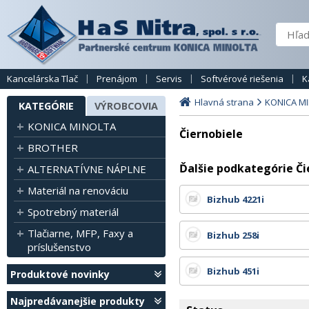
Kancelárska Tlač
Prenájom
Servis
Softvérové riešenia
K
Hlavná strana
KONICA M
KATEGÓRIE
VÝROBCOVIA
KONICA MINOLTA
Čiernobiele
BROTHER
Ďalšie podkategórie Či
ALTERNATÍVNE NÁPLNE
Materiál na renováciu
Bizhub 4221i
Spotrebný materiál
Tlačiarne, MFP, Faxy a
Bizhub 258i
príslušenstvo
Bizhub 451i
Produktové novinky
Najpredávanejšie produkty