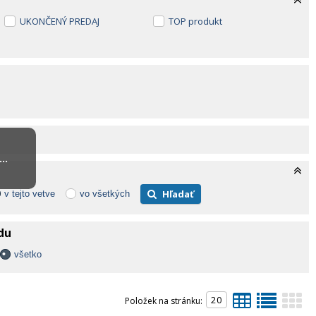
UKONČENÝ PREDAJ
TOP produkt
..
Hľadať
v tejto vetve
vo všetkých
adu
všetko
Položek na stránku: