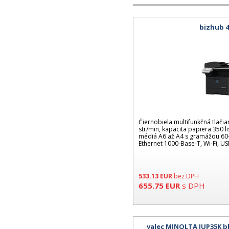
bizhub 4
Čiernobiela multifunkčná tlačia
str/min, kapacita papiera 350 lis
médiá A6 až A4 s gramážou 60
Ethernet 1000-Base-T, Wi-Fi, US
533.13
EUR
bez DPH
655.75
EUR
s DPH
valec MINOLTA IUP35K bl