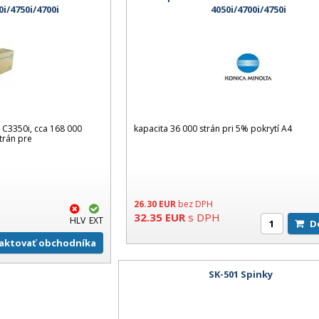
0i/4750i/4700i
4050i/4700i/4750i
e C3350i, cca 168 000
kapacita 36 000 strán pri 5% pokrytí A4
trán pre
26.30
EUR
bez DPH
32.35
EUR
s DPH
HLV
EXT
aktovať obchodníka
SK-501 Spinky