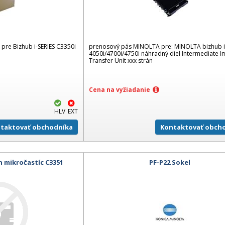
pre Bizhub i-SERIES C3350i
prenosový pás MINOLTA pre: MINOLTA bizhub i
4050i/4700i/4750i náhradný diel Intermediate 
Transfer Unit xxx strán
Cena na vyžiadanie
HLV
EXT
taktovať obchodníka
Kontaktovať obch
h mikročastíc C3351
PF-P22 Sokel