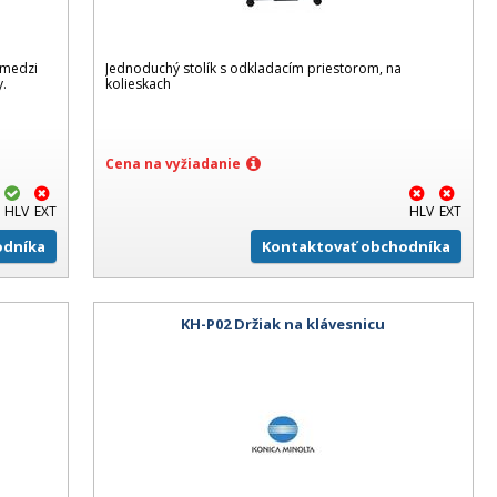
a medzi
Jednoduchý stolík s odkladacím priestorom, na
y.
kolieskach
Cena na vyžiadanie
HLV
EXT
HLV
EXT
odníka
Kontaktovať obchodníka
KH-P02 Držiak na klávesnicu