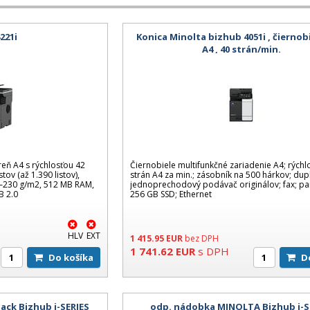
221i
Konica Minolta bizhub 4051i , čiernob
A4 , 40 strán/min.
reň A4 s rýchlosťou 42
Čiernobiele multifunkčné zariadenie A4; rýchl
tov (až 1.390 listov),
strán A4 za min.; zásobník na 500 hárkov; dup
–230 g/m2, 512 MB RAM,
jednoprechodový podávač originálov; fax; pa
B 2.0
256 GB SSD; Ethernet
HLV
EXT
1 415.95
EUR
bez DPH
1 741.62
EUR
s DPH
Do košíka
ack Bizhub i-SERIES
odp. nádobka MINOLTA Bizhub i-S