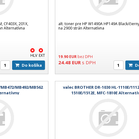
, CF403X, 201X,
alt. toner pre HP W1490A HP149A Black/čiern
n Alternatívna
na 2900 strán Alternatívna
HLV
EXT
19.90
EUR
bez DPH
24.48
EUR
s DPH
Do košíka
2/MB472/MB492/MB562
valec BROTHER DR-1030 HL-1110E/1112
ternatívny
1510E/1512E, MFC-1810E Alternatí