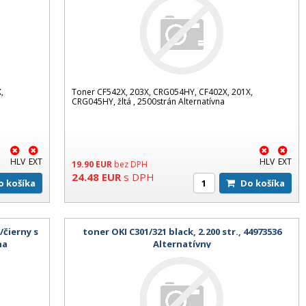
,
Toner CF542X, 203X, CRG054HY, CF402X, 201X,
CRG045HY, žltá , 2500strán Alternatívna
HLV
EXT
HLV
EXT
19.90
EUR
bez DPH
24.48
EUR
s DPH
Do košíka
Do košíka
/čierny s
toner OKI C301/321 black, 2.200 str., 44973536
na
Alternatívny