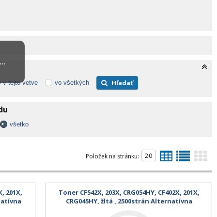
..
Hľadať
v tejto vetve
vo všetkých
adu
všetko
Položek na stránku:
, 201X,
Toner CF542X, 203X, CRG054HY, CF402X, 201X,
natívna
CRG045HY, žltá , 2500strán Alternatívna