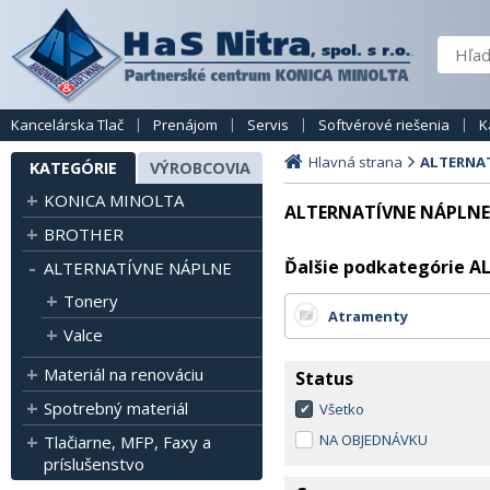
Kancelárska Tlač
Prenájom
Servis
Softvérové riešenia
K
Hlavná strana
ALTERNA
KATEGÓRIE
VÝROBCOVIA
KONICA MINOLTA
ALTERNATÍVNE NÁPLNE
BROTHER
Ďalšie podkategórie 
ALTERNATÍVNE NÁPLNE
Tonery
Atramenty
Valce
Materiál na renováciu
Status
Spotrebný materiál
Všetko
NA OBJEDNÁVKU
Tlačiarne, MFP, Faxy a
príslušenstvo