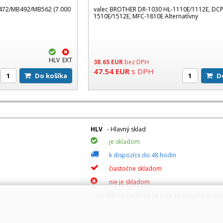
472/MB492/MB562 (7.000
valec BROTHER DR-1030 HL-1110E/1112E, DCP
1510E/1512E, MFC-1810E Alternatívny
HLV
EXT
38.65
EUR
bez DPH
47.54
EUR
s DPH
Do košíka
HLV
- Hlavný sklad
je skladom
k dispozícii do 48 hodin
čiastočne skladom
nie je skladom
po kliknutí na ikony sa zobrazí detailný dota