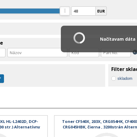
EUR
Načítavam dáta .
ie
Filter skl
skladom
XL HL-L2402D, DCP-
Toner CF540X, 203X, CRG054HK, CF400X
0 str.) Alternatívny
CRG045HBK, čierna , 3200strán Alter