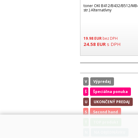
toner OKI B412/B432/B512/MB
str.) Alternatívny
19.98
EUR
bez DPH
24.58
EUR
s DPH
V
Výpredaj
Š
Špeciálna ponuka
U
UKONČENÝ PREDAJ
S
Second hand
T
TOP produkt
N
NA OBJEDNÁVKU