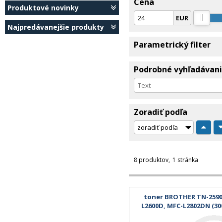
Cena
Produktové novinky
EUR
Najpredávanejšie produkty
Parametrický filter
Podrobné vyhľadávan
Zoradiť podľa
8 produktov
1 stránka
toner BROTHER TN-2590
L2600D, MFC-L2802DN (300