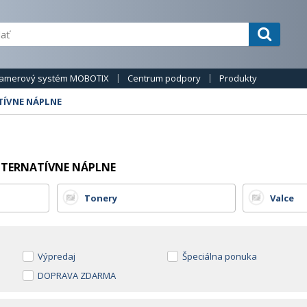
amerový systém MOBOTIX
Centrum podpory
Produkty
TÍVNE NÁPLNE
ALTERNATÍVNE NÁPLNE
Tonery
Valce
Výpredaj
Špeciálna ponuka
DOPRAVA ZDARMA