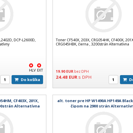
L2402D, DCP-L2600D,
Toner CF540X, 203X, CRG054HK, CF400X, 201X
atívny
CRG045HBK, čierna , 3200strán Alternatívna
HLV
EXT
19.90
EUR
bez DPH
24.48
EUR
s DPH
Do košíka
054HM, CF403X, 201X,
alt. toner pre HP W1490A HP149A Black
0strán Alternatívna
čipom na 2900 strán Alternatív