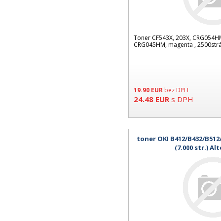
Toner CF543X, 203X, CRG054HM
CRG045HM, magenta , 2500strá
19.90
EUR
bez DPH
24.48
EUR
s DPH
toner OKI B412/B432/B51
(7.000 str.) Al