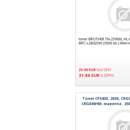
toner BROTHER TN-2590XL HL-
MFC-L2802DN (3000 str.) Altern
25.90
EUR
bez DPH
31.86
EUR
s DPH
Toner CF543X, 203X, CRG
CRG045HM, magenta , 250