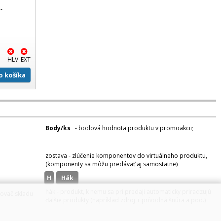
-
HLV
EXT
Do košíka
Body/ks
- bodová hodnota produktu v promoakcii;
v
varianty
zostava - zlúčenie komponentov do virtuálneho produktu,
(komponenty sa môžu predávať aj samostatne)
H
hák
hák - produkt, k nemu sa pri predaji automaticky priradzujú
zovač skladu
ďalšie produkty (napríklad zdroj + prívodná šnúra a pod.)