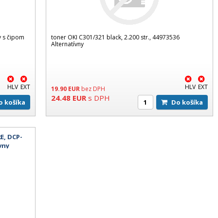
y s čipom
toner OKI C301/321 black, 2.200 str., 44973536
Alternatívny
HLV
EXT
HLV
EXT
19.90
EUR
bez DPH
24.48
EUR
s DPH
Do košíka
Do košíka
E, DCP-
vny