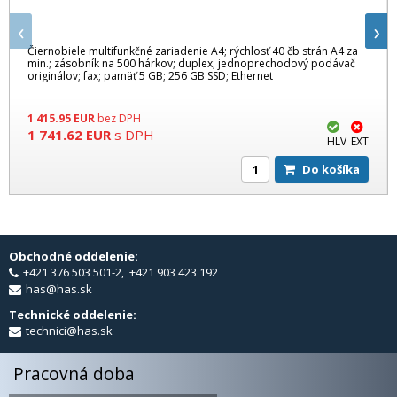
‹
›
Čiernobiele multifunkčné zariadenie A4; rýchlosť 40 čb strán A4 za
min.; zásobník na 500 hárkov; duplex; jednoprechodový podávač
originálov; fax; pamäť 5 GB; 256 GB SSD; Ethernet
1 415.95
EUR
bez DPH
1 741.62
EUR
s DPH
HLV
EXT
Do košíka
Obchodné oddelenie:
+421 376 503 501-2, +421 903 423 192
has@has.sk
Technické oddelenie:
technici@has.sk
Pracovná doba