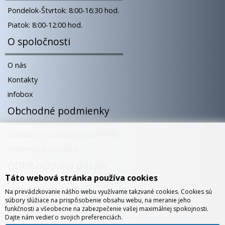
Pondelok-Štvrtok: 8:00-16:30 hod.
Piatok: 8:00-12:00 hod.
O spoločnosti
O nás
Kontakty
infobox
Obchodné podmienky
Všeobecné obchodné podmienky
Reklamačný poriadok
GDPR ochrana údajov
Táto webová stránka používa cookies
Ochrana osobných údajov
Na prevádzkovanie nášho webu využívame takzvané cookies. Cookies sú
súbory slúžiace na prispôsobenie obsahu webu, na meranie jeho
Súbory cookies
funkčnosti a všeobecne na zabezpečenie vašej maximálnej spokojnosti.
Dajte nám vedieť o svojich preferenciách.
Správa cookies