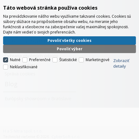
Obchodné podmienky
Táto webová stránka používa cookies
Na prevádzkovanie nášho webu využívame takzvané cookies. Cookies sú
súbory slúžiace na prispôsobenie obsahu webu, na meranie jeho
Všeobecné obchodné podmienky
funkčnosti a všeobecne na zabezpečenie vašej maximálnej spokojnosti.
Reklamačný poriadok
Dajte nám vedieť o svojich preferenciách.
GDPR ochrana údajov
Povoliť všetky cookies
Povoliť výber
Ochrana osobných údajov
Nutné
Preferenčné
Štatistické
Marketingové
Zobraziť
Súbory cookies
detaily
Neklasifikované
Správa cookies
Blog
Európsky showroom v Bratislave
H a S Nitra spol. s r.o.
CyberSoft s.r.o.
Technické riešenie © 2026