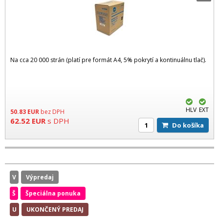
Na cca 20 000 strán (platí pre formát A4, 5% pokrytí a kontinuálnu tlač).
HLV
EXT
50.83
EUR
bez DPH
62.52
EUR
s DPH
Do košíka
V
Výpredaj
Š
Špeciálna ponuka
U
UKONČENÝ PREDAJ