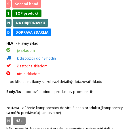
S
Second hand
T
TOP produkt
N
NA OBJEDNÁVKU
D
DOPRAVA ZDARMA
HLV
- Hlavný sklad
je skladom
k dispozícii do 48 hodin
čiastočne skladom
nie je skladom
po kliknutí na ikony sa zobrazí detailný dotazovač skladu
Body/ks
- bodová hodnota produktu v promoakcii;
v
varianty
zostava - zlúčenie komponentov do virtuálneho produktu,(komponenty
sa môžu predávať aj samostatne)
H
hák
hák - produkt, k nemu sa pri predaji automaticky priradzujú ďalšie