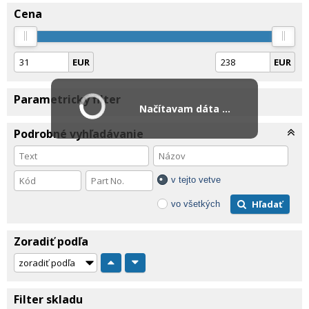
Cena
EUR
EUR
Parametrický filter
Načítavam dáta ...
Podrobné vyhľadávanie
v tejto vetve
Hľadať
vo všetkých
Zoradiť podľa
Filter skladu