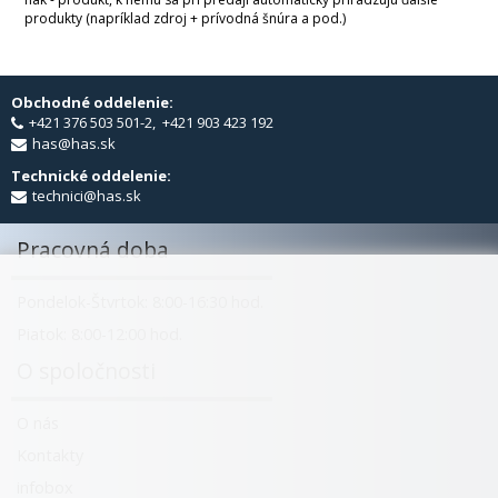
produkty (napríklad zdroj + prívodná šnúra a pod.)
Obchodné oddelenie:
+421 376 503 501-2, +421 903 423 192
has@has.sk
Technické oddelenie:
technici@has.sk
Pracovná doba
Pondelok-Štvrtok: 8:00-16:30 hod.
Piatok: 8:00-12:00 hod.
O spoločnosti
O nás
Kontakty
infobox