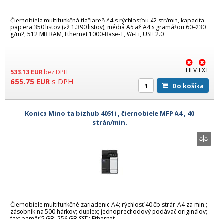
Čiernobiela multifunkčná tlačiareň A4 s rýchlosťou 42 str/min, kapacita
papiera 350 listov (až 1.390 listov), médiá A6 až A4 s gramážou 60–230
g/m2, 512 MB RAM, Ethernet 1000-Base-T, Wi-Fi, USB 2.0
HLV
EXT
533.13
EUR
bez DPH
655.75
EUR
s DPH
Do košíka
Konica Minolta bizhub 4051i , čiernobiele MFP A4 , 40
strán/min.
Čiernobiele multifunkčné zariadenie A4; rýchlosť 40 čb strán A4 za min.;
zásobník na 500 hárkov; duplex; jednoprechodový podávač originálov;
fax; pamäť 5 GB; 256 GB SSD; Ethernet