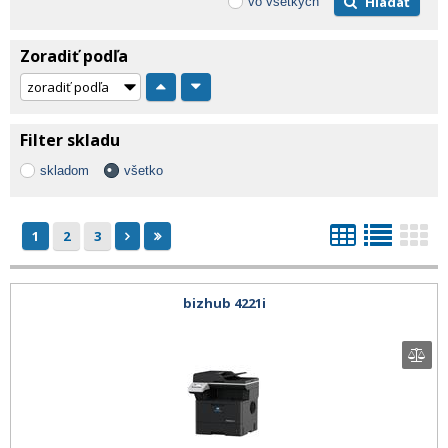
Hľadať
vo všetkých
Zoradiť podľa
Filter skladu
skladom
všetko
1
2
3
bizhub 4221i