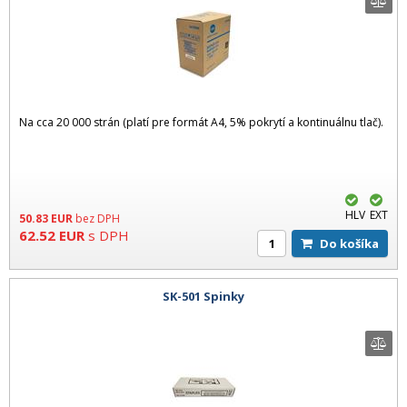
Na cca 20 000 strán (platí pre formát A4, 5% pokrytí a kontinuálnu tlač).
HLV
EXT
50.83
EUR
bez DPH
62.52
EUR
s DPH
Do košíka
SK-501 Spinky