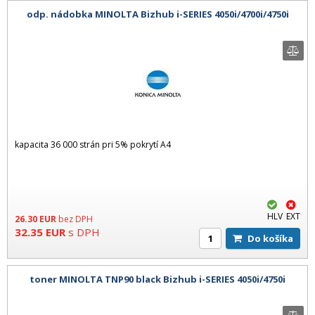
odp. nádobka MINOLTA Bizhub i-SERIES 4050i/4700i/4750i
kapacita 36 000 strán pri 5% pokrytí A4
HLV
EXT
26.30
EUR
bez DPH
32.35
EUR
s DPH
Do košíka
toner MINOLTA TNP90 black Bizhub i-SERIES 4050i/4750i