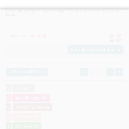
Bluetooth a prídavné USB rozhranie, napr. pre pripojenie USB čítačky
kariet
Cena na vyžiadanie
HLV
EXT
Kontaktovať obchodníka
Zobraziť ďalších 20
1
2
3
V
Výpredaj
Š
Špeciálna ponuka
U
UKONČENÝ PREDAJ
S
Second hand
T
TOP produkt