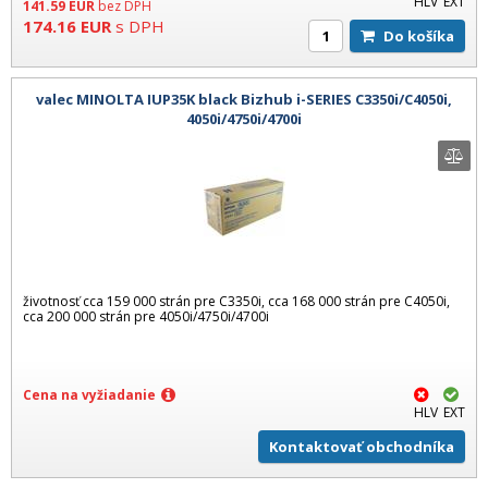
HLV
EXT
141.59
EUR
bez DPH
174.16
EUR
s DPH
Do košíka
valec MINOLTA IUP35K black Bizhub i-SERIES C3350i/C4050i,
4050i/4750i/4700i
životnosť cca 159 000 strán pre C3350i, cca 168 000 strán pre C4050i,
cca 200 000 strán pre 4050i/4750i/4700i
Cena na vyžiadanie
HLV
EXT
Kontaktovať obchodníka