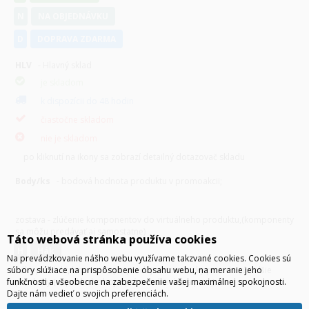
N
NA OBJEDNÁVKU
D
DOPRAVA ZDARMA
HLV
- Hlavný sklad
je skladom
k dispozícii do 48 hodin
čiastočne skladom
nie je skladom
po kliknutí na ikony sa zobrazí detailný dotazovač skladu
Body/ks
- bodová hodnota produktu v promoakcii;
v
varianty
zostava - zlúčenie komponentov do virtuálneho produktu,(komponenty
sa môžu predávať aj samostatne)
Táto webová stránka používa cookies
H
hák
Na prevádzkovanie nášho webu využívame takzvané cookies. Cookies sú
súbory slúžiace na prispôsobenie obsahu webu, na meranie jeho
hák - produkt, k nemu sa pri predaji automaticky priradzujú ďalšie
funkčnosti a všeobecne na zabezpečenie vašej maximálnej spokojnosti.
produkty (napríklad zdroj + prívodná šnúra a pod.)
Dajte nám vedieť o svojich preferenciách.