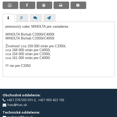
prenosový valec MINOLTA pre zariadenia:
MINOLTA Bizhub C3300i/C4000i
MINOLTA Bizhub C3350i/C4050i
Životnosť cca 159 000 strán pre C3350i,
cca 168 000 strán pre C4050i,
cca 154 000 strán pre C3300i,
cca 161 000 strán pre C4000i
!!! nie pre C3350
Obchodné oddelenie:
+421 376 503 501-2, +421 903 423 192
has@has.sk
Technické oddelenie: