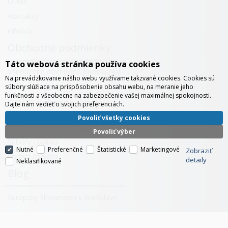
O nás
Kontakty
infobox
Obchodné podmienky
Táto webová stránka používa cookies
Všeobecné obchodné podmienky
Na prevádzkovanie nášho webu využívame takzvané cookies. Cookies sú
Reklamačný poriadok
súbory slúžiace na prispôsobenie obsahu webu, na meranie jeho
funkčnosti a všeobecne na zabezpečenie vašej maximálnej spokojnosti.
GDPR ochrana údajov
Dajte nám vedieť o svojich preferenciách.
Povoliť všetky cookies
Ochrana osobných údajov
Povoliť výber
Súbory cookies
Nutné
Preferenčné
Štatistické
Marketingové
Zobraziť
Správa cookies
detaily
Neklasifikované
Blog
Európsky showroom v Bratislave