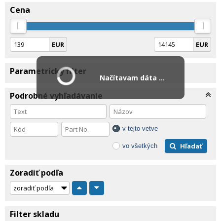
Cena
EUR
EUR
Parametrický filter
Načítavam dáta ...
Podrobné vyhľadávanie
v tejto vetve
Hľadať
vo všetkých
Zoradiť podľa
Filter skladu