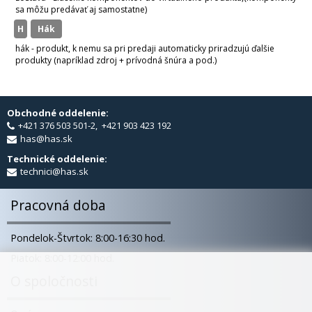
sa môžu predávať aj samostatne)
H
hák
hák - produkt, k nemu sa pri predaji automaticky priradzujú ďalšie
produkty (napríklad zdroj + prívodná šnúra a pod.)
Obchodné oddelenie:
+421 376 503 501-2, +421 903 423 192
has@has.sk
Technické oddelenie:
technici@has.sk
Pracovná doba
Pondelok-Štvrtok: 8:00-16:30 hod.
Piatok: 8:00-12:00 hod.
O spoločnosti