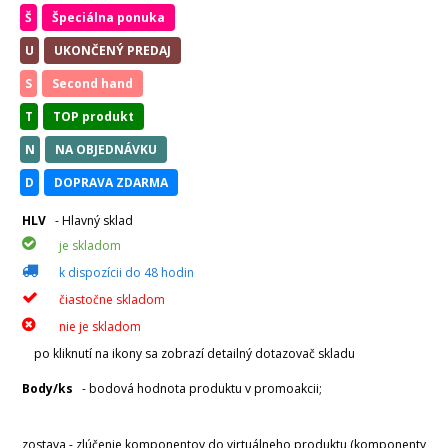
Š
Špeciálna ponuka
U
UKONČENÝ PREDAJ
S
Second hand
T
TOP produkt
N
NA OBJEDNÁVKU
D
DOPRAVA ZDARMA
HLV
- Hlavný sklad
je skladom
k dispozícii do 48 hodin
čiastočne skladom
nie je skladom
po kliknutí na ikony sa zobrazí detailný dotazovač skladu
Body/ks
- bodová hodnota produktu v promoakcii;
v
varianty
zostava - zlúčenie komponentov do virtuálneho produktu,(komponenty