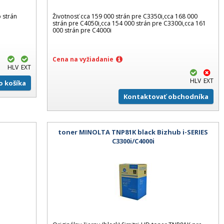
 strán
Životnosť cca 159 000 strán pre C3350i,cca 168 000
strán pre C4050i,cca 154 000 strán pre C3300i,cca 161
000 strán pre C4000i
Cena na vyžiadanie
HLV
EXT
HLV
EXT
Do košíka
Kontaktovať obchodníka
toner MINOLTA TNP81K black Bizhub i-SERIES
C3300i/C4000i