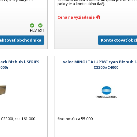
pokrytie a kontinuálnu tlač).
Cena na vyžiadanie
HLV
EXT
aktovať obchodníka
Kontaktovať obc
ack Bizhub i-SERIES
valec MINOLTA IUP36C cyan Bizhub i
4000i
C3300i/C4000i
e C3300i, cca 161 000
životnosť cca 55 000