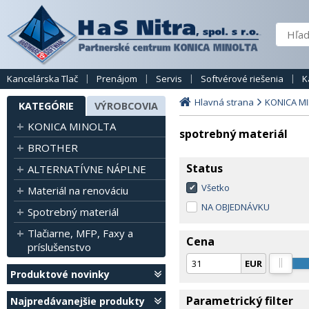
Kancelárska Tlač
Prenájom
Servis
Softvérové riešenia
K
Hlavná strana
KONICA M
KATEGÓRIE
VÝROBCOVIA
KONICA MINOLTA
spotrebný materiál
BROTHER
Status
ALTERNATÍVNE NÁPLNE
Všetko
Materiál na renováciu
NA OBJEDNÁVKU
Spotrebný materiál
Tlačiarne, MFP, Faxy a
Cena
príslušenstvo
EUR
Produktové novinky
Parametrický filter
Najpredávanejšie produkty