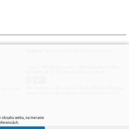
Body/ks
- bodová hodnota produktu v promoakcii;
v
varianty
zostava - zlúčenie komponentov do virtuálneho produktu,
(komponenty sa môžu predávať aj samostatne)
H
hák
hák - produkt, k nemu sa pri predaji automaticky priradzujú
zovač skladu
ďalšie produkty (napríklad zdroj + prívodná šnúra a pod.)
ie obsahu webu, na meranie
eferenciách.