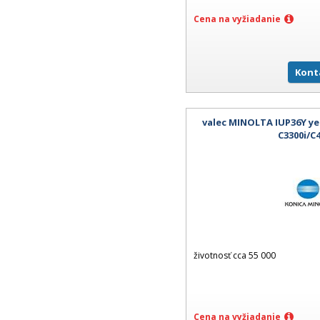
Cena na vyžiadanie
Kont
valec MINOLTA IUP36Y ye
C3300i/C
životnosť cca 55 000
Cena na vyžiadanie