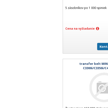
5 zásobníkov po 1 000 spiniek
Cena na vyžiadanie
Kont
transfer belt MI
C3300i/C3350i/C