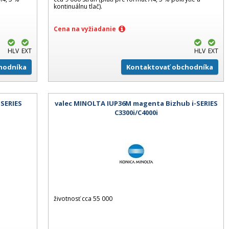
kontinuálnu tlač).
Cena na vyžiadanie
HLV
EXT
HLV
EXT
hodníka
Kontaktovať obchodníka
-SERIES
valec MINOLTA IUP36M magenta Bizhub i-SERIES
C3300i/C4000i
životnosť cca 55 000