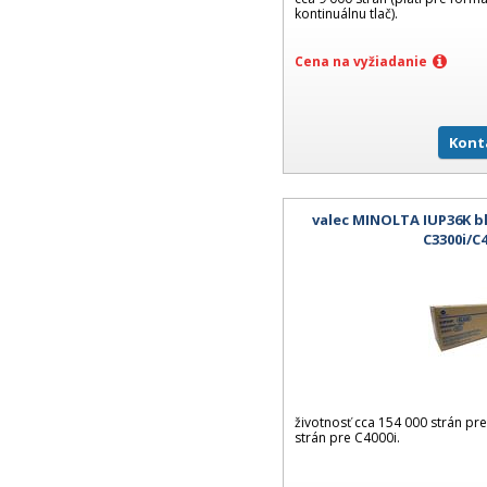
kontinuálnu tlač).
Cena na vyžiadanie
Kont
valec MINOLTA IUP36K bl
C3300i/C
životnosť cca 154 000 strán pr
strán pre C4000i.