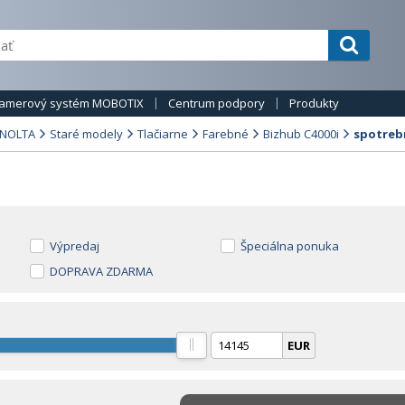
amerový systém MOBOTIX
Centrum podpory
Produkty
INOLTA
Staré modely
Tlačiarne
Farebné
Bizhub C4000i
spotreb
Výpredaj
Špeciálna ponuka
DOPRAVA ZDARMA
EUR