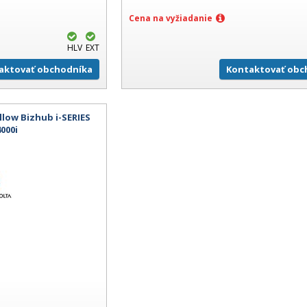
Cena na vyžiadanie
HLV
EXT
aktovať obchodníka
Kontaktovať obc
llow Bizhub i-SERIES
4000i