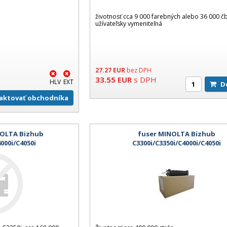
životnosť cca 9 000 farebných alebo 36 000 čb
užívateľsky vymeniteľná
27.27
EUR
bez DPH
33.55
EUR
s DPH
HLV
EXT
aktovať obchodníka
NOLTA Bizhub
fuser MINOLTA Bizhub
4000i/C4050i
C3300i/C3350i/C4000i/C4050i