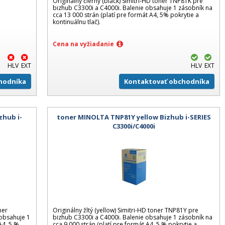
Originálny čierny (black) Simitri-HD toner TNP81K pre
bizhub C3300i a C4000i. Balenie obsahuje 1 zásobník na
cca 13 000 strán (platí pre formát A4, 5% pokrytie a
kontinuálnu tlač).
Cena na vyžiadanie
HLV
EXT
HLV
EXT
hodníka
Kontaktovať obchodníka
hub i-
toner MINOLTA TNP81Y yellow Bizhub i-SERIES
C3300i/C4000i
ner
Originálny žltý (yellow) Simitri-HD toner TNP81Y pre
obsahuje 1
bizhub C3300i a C4000i. Balenie obsahuje 1 zásobník na
A4, 5 %
cca 9 000 strán (platí pre formát A4, 5 % pokrytie a