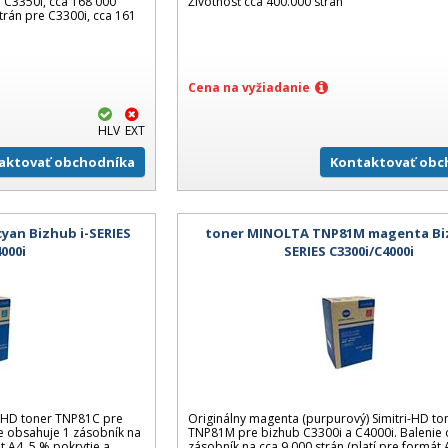
e C3350i, cca 168 000
Životnosť cca 400.000 strán
trán pre C3300i, cca 161
Cena na vyžiadanie
HLV
EXT
aktovať obchodníka
Kontaktovať obc
yan Bizhub i-SERIES
toner MINOLTA TNP81M magenta Biz
4000i
SERIES C3300i/C4000i
i-HD toner TNP81C pre
Originálny magenta (purpurový) Simitri-HD to
e obsahuje 1 zásobník na
TNP81M pre bizhub C3300i a C4000i. Balenie 
t A4, 5 % pokrytie a
zásobník na cca 9 000 strán (platí pre formát 