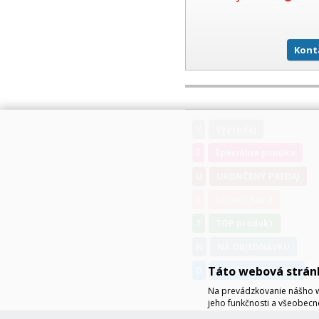
Kont
V
Výpredaj
Š
Špeciálna ponuka
U
UKONČENÝ PREDAJ
S
Second hand
T
TOP produkt
N
NA OBJEDNÁVKU
Táto webová strán
D
DOPRAVA ZDARMA
Na prevádzkovanie nášho w
jeho funkčnosti a všeobecn