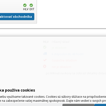
HLV
EXT
aktovať obchodníka
HLV
- Hlavný sklad
je skladom
k dispozícii do 48 hodin
čiastočne skladom
nie je skladom
po kliknutí na ikony sa zobrazí detailný dota
ka používa cookies
ebu využívame takzvané cookies. Cookies sú súbory slúžiace na prispôsoben
e na zabezpečenie vašej maximálnej spokojnosti. Dajte nám vedieť o svojich pr