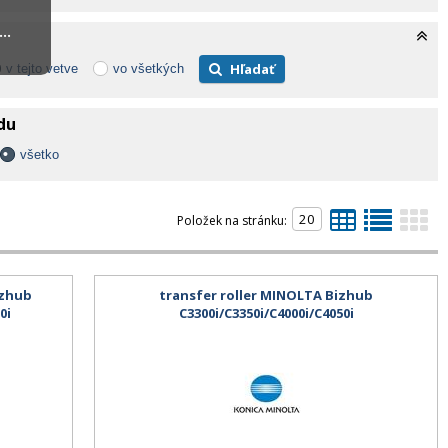
..
Hľadať
v tejto vetve
vo všetkých
adu
všetko
Položek na stránku:
izhub
transfer roller MINOLTA Bizhub
0i
C3300i/C3350i/C4000i/C4050i