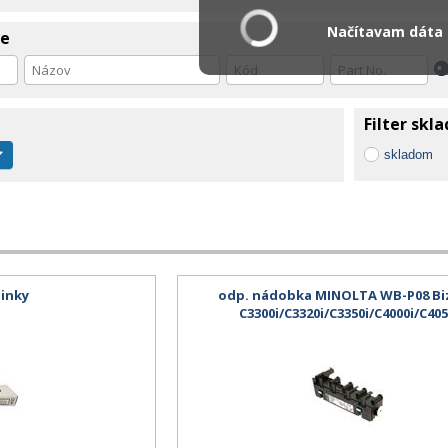
Načítavam dáta .
ie
Filter skl
skladom
pinky
odp. nádobka MINOLTA WB-P08 B
C3300i/C3320i/C3350i/C4000i/C405