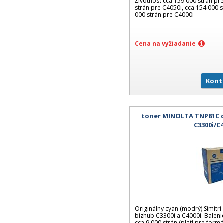
Životnosť cca 159 000 strán pr
strán pre C4050i, cca 154 000 s
000 strán pre C4000i
Cena na vyžiadanie
Kont
toner MINOLTA TNP81C c
C3300i/C
Originálny cyan (modrý) Simitr
bizhub C3300i a C4000i. Baleni
cca 9 000 strán (platí pre formá