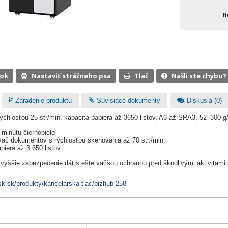
H
ook
Nastaviť strážneho psa
Tlač
Našli ste chybu?
Zaradenie produktu
Súvisiace dokumenty
Diskusia (0)
 rýchlosťou 25 str/min, kapacita papiera až 3650 listov, A6 až SRA3, 52–30
 minútu čiernobielo
ač dokumentov s rýchlosťou skenovania až 70 str./min.
piera až 3 650 listov
Najvyššie zabezpečenie dát s ešte väčšou ochranou pred škodlivými aktivitam
sk-sk/produkty/kancelarska-tlac/bizhub-258i