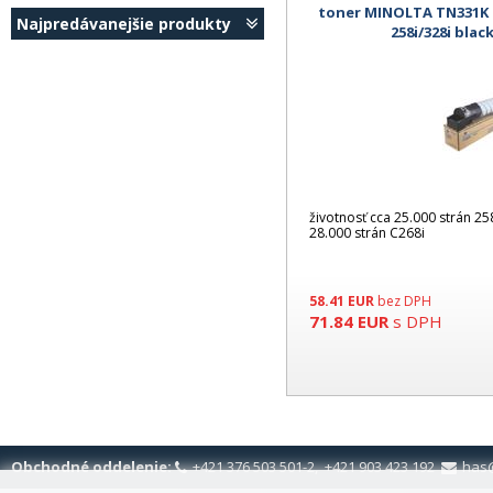
toner MINOLTA TN331K B
Najpredávanejšie produkty
258i/328i black
životnosť cca 25.000 strán 25
28.000 strán C268i
58.41
EUR
bez DPH
71.84
EUR
s DPH
Obchodné oddelenie:
+421 376 503 501-2, +421 903 423 192
has