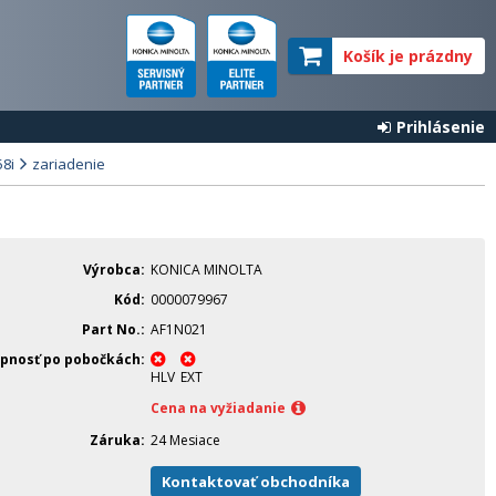
Košík je prázdny
Prihlásenie
58i
zariadenie
Výrobca
KONICA MINOLTA
Kód
0000079967
Part No.
AF1N021
pnosť po pobočkách
HLV
EXT
Cena na vyžiadanie
Záruka
24 Mesiace
Kontaktovať obchodníka