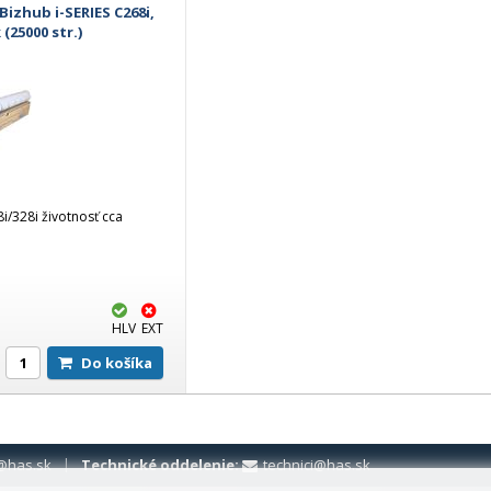
izhub i-SERIES C268i,
 (25000 str.)
8i/328i životnosť cca
HLV
EXT
Do košíka
@has.sk
Technické oddelenie:
technici@has.sk