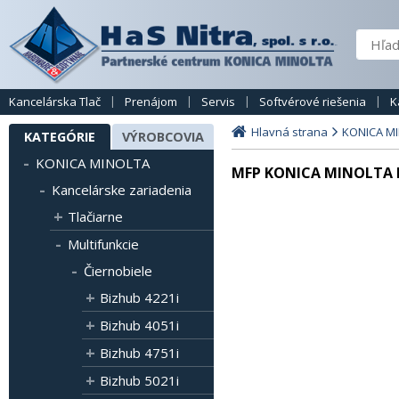
Kancelárska Tlač
Prenájom
Servis
Softvérové riešenia
K
Hlavná strana
KONICA M
KATEGÓRIE
VÝROBCOVIA
KONICA MINOLTA
MFP KONICA MINOLTA B
Kancelárske zariadenia
Tlačiarne
Multifunkcie
Čiernobiele
Bizhub 4221i
Bizhub 4051i
Bizhub 4751i
Bizhub 5021i