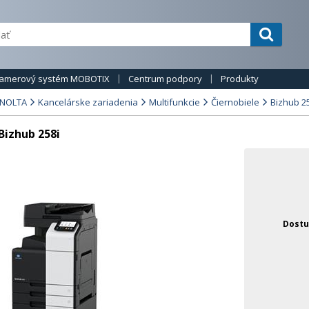
amerový systém MOBOTIX
Centrum podpory
Produkty
INOLTA
Kancelárske zariadenia
Multifunkcie
Čiernobiele
Bizhub 2
izhub 258i
Dostu