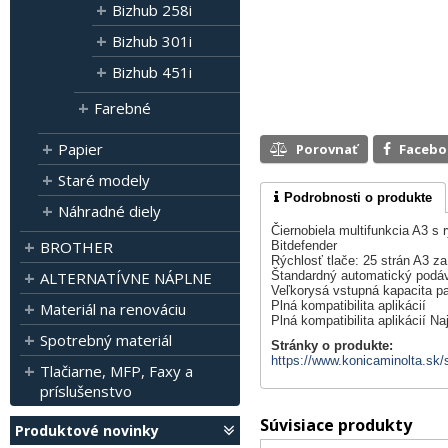
Bizhub 258i
Bizhub 301i
Bizhub 451i
Farebné
Papier
Porovnať
Faceb
Staré modely
Podrobnosti o produkte
Náhradné diely
Čiernobiela multifunkcia A3 s
BROTHER
Bitdefender
Rýchlosť tlače: 25 strán A3 za
ALTERNATÍVNE NÁPLNE
Štandardný automatický podáv
Veľkorysá vstupná kapacita pa
Plná kompatibilita aplikácií
Materiál na renováciu
Plná kompatibilita aplikácií 
Spotrebný materiál
Stránky o produkte:
https://www.konicaminolta.sk/
Tlačiarne, MFP, Faxy a
príslušenstvo
Súvisiace produkty
Produktové novinky