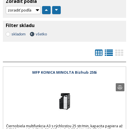
Zoradiť podľa
Filter skladu
skladom
všetko
MFP KONICA MINOLTA Bizhub 258i
Čiernobiela multifunkcia A3 s rýchlosťou 25 str/min, kapacita papiera až