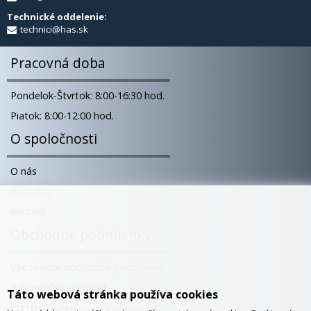
Technické oddelenie:
technici@has.sk
Pracovná doba
Pondelok-Štvrtok: 8:00-16:30 hod.
Piatok: 8:00-12:00 hod.
O spoločnosti
O nás
Kontakty
infobox
Obchodné podmienky
Všeobecné obchodné podmienky
Reklamačný poriadok
Táto webová stránka používa cookies
GDPR ochrana údajov