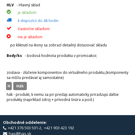
HLV
- Hlavný sklad
je skladom
k dispozícii do 48 hodin
čiastočne skladom
nie je skladom
po kliknutí na ikony sa zobrazí detailný dotazovač skladu
Body/ks
- bodová hodnota produktu v promoakcii;
v
varianty
zostava - zlúčenie komponentov do virtuálneho produktu,(komponenty
sa môžu predávať aj samostatne)
H
hák
hák - produkt, k nemu sa pri predaji automaticky priradzujú ďalšie
produkty (napríklad zdroj + prívodná šnúra a pod.)
Obchodné oddelenie:
+421 376 503 501-2, +421 903 423 192
has@has.sk