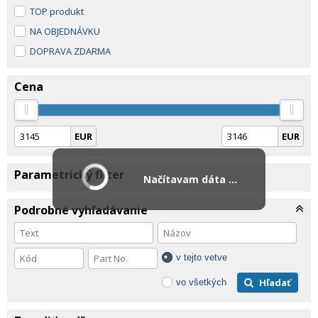
TOP produkt
NA OBJEDNÁVKU
DOPRAVA ZDARMA
Cena
EUR
EUR
Parametrický filter
Načítavam dáta ...
Podrobné vyhľadávanie
v tejto vetve
Hľadať
vo všetkých