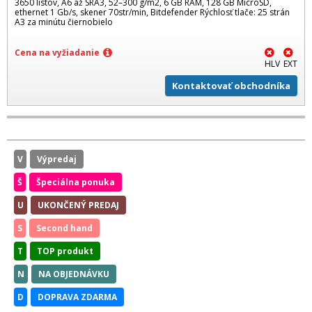
3650 listov, A6 až SRA3, 52–300 g/m2, 6 GB RAM, 128 GB MicroSD,
ethernet 1 Gb/s, skener 70str/min, Bitdefender Rýchlosť tlače: 25 strán
A3 za minútu čiernobielo
Cena na vyžiadanie
HLV
EXT
Kontaktovať obchodníka
V
Výpredaj
Š
Špeciálna ponuka
U
UKONČENÝ PREDAJ
S
Second hand
T
TOP produkt
N
NA OBJEDNÁVKU
D
DOPRAVA ZDARMA