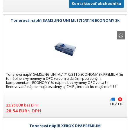
Kontaktovať obchodníka
Tonerová náplň SAMSUNG UNI ML1710/3116 ECONOMY 3k
Tonerová náplň SAMSUNG UNI ML1710/3116 ECONOMY 3k PREMIUM Sú
to náplne s vymeneným OPC valcom a ďalšími potrebnými
komponentami ECONOMY Sú náplne bez výmeny OPC valca ! ! !
Renovované nápne majú osadený aj CHIP , teda ak ho majú mať ! ! ! !
HLV
EXT
23.20
EUR
bez DPH
28.54
EUR
s DPH
Tonerová náplň XEROX DP8 PREMIUM