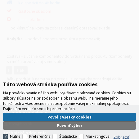
k dispozícii do 48 hodin
čiastočne skladom
nie je skladom
po kliknutí na ikony sa zobrazí detailný dotazovač skladu
Body/ks
- bodová hodnota produktu v promoakcii;
v
varianty
zostava - zlúčenie komponentov do virtuálneho produktu,(komponenty
sa môžu predávať aj samostatne)
H
hák
hák - produkt, k nemu sa pri predaji automaticky priradzujú ďalšie
Táto webová stránka používa cookies
produkty (napríklad zdroj + prívodná šnúra a pod.)
Na prevádzkovanie nášho webu využívame takzvané cookies. Cookies sú
súbory slúžiace na prispôsobenie obsahu webu, na meranie jeho
funkčnosti a všeobecne na zabezpečenie vašej maximálnej spokojnosti.
Dajte nám vedieť o svojich preferenciách.
Obchodné oddelenie:
Povoliť všetky cookies
+421 376 503 501-2, +421 903 423 192
has@has.sk
Povoliť výber
Technické oddelenie:
Nutné
Preferenčné
Štatistické
Marketingové
Zobraziť
technici@has.sk