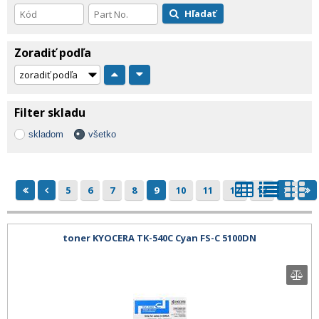
Hľadať
Zoradiť podľa
Filter skladu
skladom
všetko
5
6
7
8
9
10
11
12
13
toner KYOCERA TK-540C Cyan FS-C 5100DN