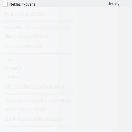
detaily
Neklasifikované
Pracovná doba
Pondelok-Štvrtok: 8:00-16:30 hod.
Piatok: 8:00-12:00 hod.
O spoločnosti
O nás
Kontakty
infobox
Obchodné podmienky
Všeobecné obchodné podmienky
Reklamačný poriadok
GDPR ochrana údajov