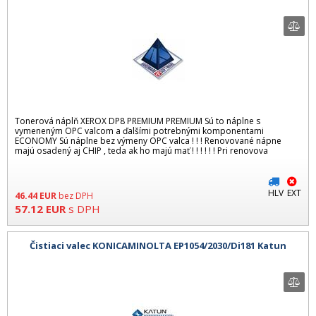
Tonerová náplň XEROX DP8 PREMIUM PREMIUM Sú to náplne s
vymeneným OPC valcom a ďalšími potrebnými komponentami
ECONOMY Sú náplne bez výmeny OPC valca ! ! ! Renovované nápne
majú osadený aj CHIP , teda ak ho majú mať ! ! ! ! ! ! Pri renovova
HLV
EXT
46.44
EUR
bez DPH
57.12
EUR
s DPH
Čistiaci valec KONICAMINOLTA EP1054/2030/Di181 Katun