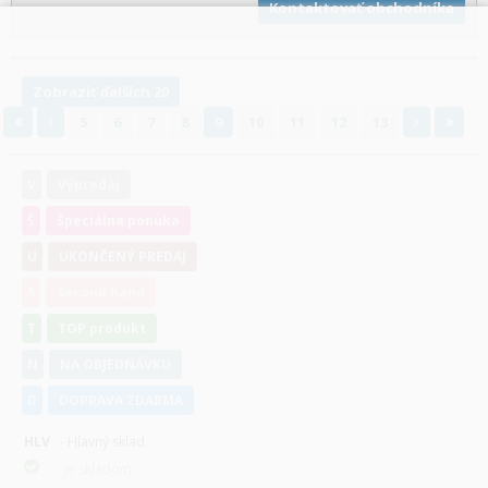
Kontaktovať obchodníka
Zobraziť ďalších 20
5
6
7
8
9
10
11
12
13
V
Výpredaj
Š
Špeciálna ponuka
U
UKONČENÝ PREDAJ
S
Second hand
T
TOP produkt
N
NA OBJEDNÁVKU
D
DOPRAVA ZDARMA
HLV
- Hlavný sklad
je skladom