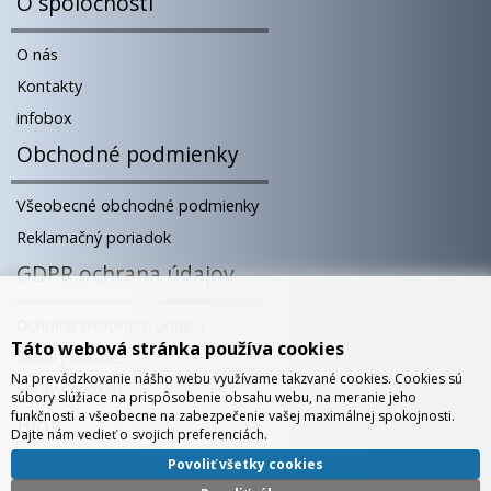
O spoločnosti
O nás
Kontakty
infobox
Obchodné podmienky
Všeobecné obchodné podmienky
Reklamačný poriadok
GDPR ochrana údajov
Ochrana osobných údajov
Táto webová stránka používa cookies
Súbory cookies
Na prevádzkovanie nášho webu využívame takzvané cookies. Cookies sú
Správa cookies
súbory slúžiace na prispôsobenie obsahu webu, na meranie jeho
funkčnosti a všeobecne na zabezpečenie vašej maximálnej spokojnosti.
Blog
Dajte nám vedieť o svojich preferenciách.
Povoliť všetky cookies
Európsky showroom v Bratislave