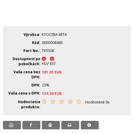
Výrobca
KYOCERA MITA
Kód
0000008485
Part No.
TK550K
Dostupnosť po
HLV
EXT
pobočkách
Vaša cena bez
101.01
EUR
DPH
DPH
23%
Vaša cena s DPH
124.24
EUR
Hodnotenie
Hodnotené 0x
produktu