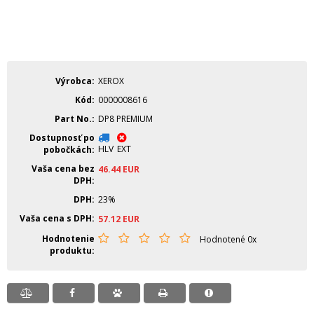
Výrobca
XEROX
Kód
0000008616
Part No.
DP8 PREMIUM
Dostupnosť po
HLV
EXT
pobočkách
Vaša cena bez
46.44
EUR
DPH
DPH
23%
Vaša cena s DPH
57.12
EUR
Hodnotenie
Hodnotené 0x
produktu