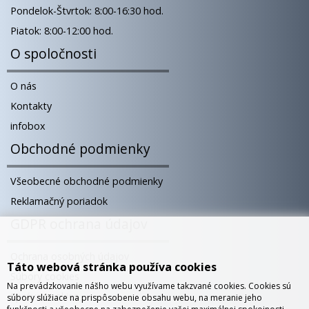
Pondelok-Štvrtok: 8:00-16:30 hod.
Piatok: 8:00-12:00 hod.
O spoločnosti
O nás
Kontakty
infobox
Obchodné podmienky
Všeobecné obchodné podmienky
Reklamačný poriadok
GDPR ochrana údajov
Ochrana osobných údajov
Táto webová stránka používa cookies
Súbory cookies
Na prevádzkovanie nášho webu využívame takzvané cookies. Cookies sú
Správa cookies
súbory slúžiace na prispôsobenie obsahu webu, na meranie jeho