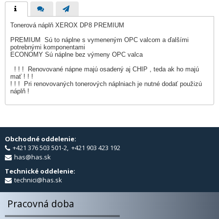
Tonerová náplň XEROX DP8 PREMIUM
PREMIUM Sú to náplne s vymeneným OPC valcom a ďalšími
potrebnými komponentami
ECONOMY Sú náplne bez výmeny OPC valca
! ! ! Renovované nápne majú osadený aj CHIP , teda ak ho majú
mať ! ! !
! ! ! Pri renovovaných tonerových náplniach je nutné dodať použizú
náplň !
Obchodné oddelenie:
+421 376 503 501-2, +421 903 423 192
has@has.sk
Technické oddelenie:
technici@has.sk
Pracovná doba