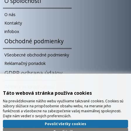
O spoločnosti
O nás
Kontakty
infobox
Obchodné podmienky
Všeobecné obchodné podmienky
Reklamačný poriadok
GDPR ochrana údajov
Ochrana osobných údajov
Táto webová stránka používa cookies
Súbory cookies
Na prevádzkovanie nášho webu využívame takzvané cookies. Cookies sú
Správa cookies
súbory slúžiace na prispôsobenie obsahu webu, na meranie jeho
funkčnosti a všeobecne na zabezpečenie vašej maximálnej spokojnosti.
Blog
Dajte nám vedieť o svojich preferenciách.
Povoliť všetky cookies
Európsky showroom v Bratislave