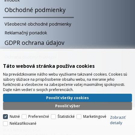
Obchodné podmienky
Všeobecné obchodné podmienky
Reklamačný poriadok
GDPR ochrana údajov
Ochrana osobných údajov
Súbory cookies
Táto webová stránka používa cookies
Správa cookies
Na prevádzkovanie nášho webu využívame takzvané cookies. Cookies sú
súbory slúžiace na prispôsobenie obsahu webu, na meranie jeho
Blog
funkčnosti a všeobecne na zabezpečenie vašej maximálnej spokojnosti.
Dajte nám vedieť o svojich preferenciách.
Povoliť všetky cookies
Európsky showroom v Bratislave
Povoliť výber
Nutné
Preferenčné
Štatistické
Marketingové
Zobraziť
detaily
Neklasifikované
H a S Nitra spol. s r.o.