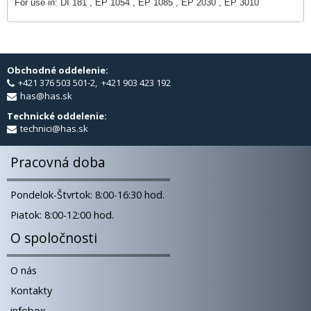
For use in: DI 181 , EP 1054 , EP 1085 , EP 2030 , EP 3010
Obchodné oddelenie:
+421 376 503 501-2, +421 903 423 192
has@has.sk
Technické oddelenie:
technici@has.sk
Pracovná doba
Pondelok-Štvrtok: 8:00-16:30 hod.
Piatok: 8:00-12:00 hod.
O spoločnosti
O nás
Kontakty
infobox