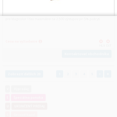
pre Magicolor 16xx maximálne na 2.500 výstupov pri 5% pokrytí
Cena na vyžiadanie
HLV
EXT
Kontaktovať obchodníka
Zobraziť ďalších 20
1
2
3
4
5
V
Výpredaj
Š
Špeciálna ponuka
U
UKONČENÝ PREDAJ
S
Second hand