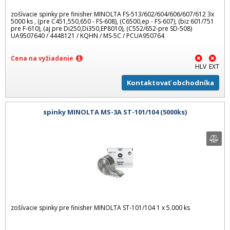
zošívacie spinky pre finisher MINOLTA FS-513/602/604/606/607/612 3x
5000 ks , (pre C451,550,650 - FS-608), (C6500,ep - FS-607), (biz 601/751
pre F-610), (aj pre Di250,Di350,EP8010), (C552/652-pre SD-508)
UA9507640 / 4448121 / KQHN / MS-5C / PCUA950764
Cena na vyžiadanie
HLV
EXT
Kontaktovať obchodníka
spinky MINOLTA MS-3A ST-101/104 (5000ks)
zošívacie spinky pre finisher MINOLTA ST-101/104 1 x 5.000 ks