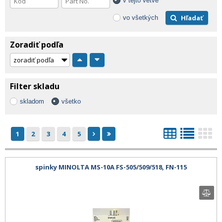
v tejto vetve
Hľadať
vo všetkých
Zoradiť podľa
Filter skladu
skladom
všetko
1
2
3
4
5
spinky MINOLTA MS-10A FS-505/509/518, FN-115