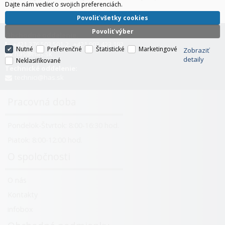
Dajte nám vedieť o svojich preferenciách.
Povoliť všetky cookies
Povoliť výber
Obchodné oddelenie:
+421 376 503 501-2, +421 903 423 192
Nutné
Preferenčné
Štatistické
Marketingové
Zobraziť
has@has.sk
detaily
Neklasifikované
Technické oddelenie:
technici@has.sk
Pracovná doba
Pondelok-Štvrtok: 8:00-16:30 hod.
Piatok: 8:00-12:00 hod.
O spoločnosti
O nás
Kontakty
infobox