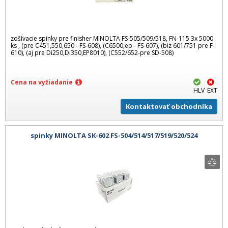
zošívacie spinky pre finisher MINOLTA FS-505/509/518, FN-115 3x 5000
ks , (pre C451,550,650 - FS-608), (C6500,ep - FS-607), (biz 601/751 pre F-
610), (aj pre Di250,Di350,EP8010), (C552/652-pre SD-508)
Cena na vyžiadanie
HLV
EXT
Kontaktovať obchodníka
spinky MINOLTA SK-602 FS-504/514/517/519/520/524