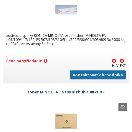
zošívacie spinky KONICA MINOLTA pre finisher: MINOLTA FN-
105/109/117/122, FS-507/508/510/511/522/530/601/603/609 3x 5000 ks,
(u C3xP pre vstavaný finišer)
Cena na vyžiadanie
HLV
EXT
Kontaktovať obchodníka
toner MINOLTA TN109 Bizhub 130F/131F