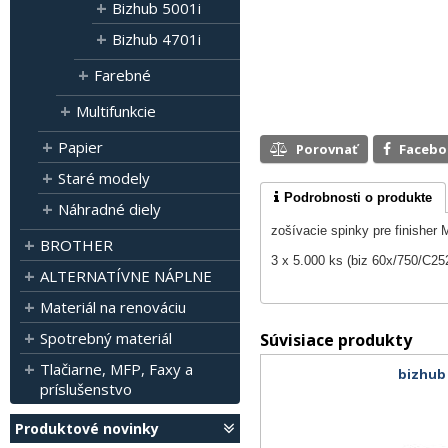
Bizhub 5001i
Bizhub 4701i
Farebné
Multifunkcie
Papier
Porovnať
Faceb
Staré modely
Podrobnosti o produkte
Náhradné diely
zošívacie spinky pre finishe
BROTHER
3 x 5.000 ks (biz 60x/750/C25
ALTERNATÍVNE NÁPLNE
Materiál na renováciu
Spotrebný materiál
Súvisiace produkty
Tlačiarne, MFP, Faxy a
bizhub 
príslušenstvo
Produktové novinky