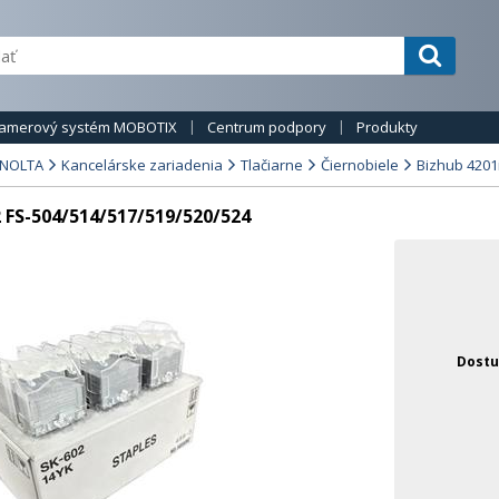
amerový systém MOBOTIX
Centrum podpory
Produkty
INOLTA
Kancelárske zariadenia
Tlačiarne
Čiernobiele
Bizhub 4201
 FS-504/514/517/519/520/524
Dostu