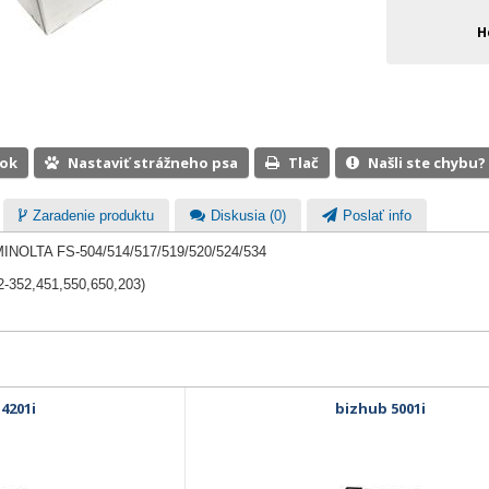
H
ook
Nastaviť strážneho psa
Tlač
Našli ste chybu?
Zaradenie produktu
Diskusia (0)
Poslať info
r MINOLTA FS-504/514/517/519/520/524/534
2-352,451,550,650,203)
4201i
bizhub 5001i