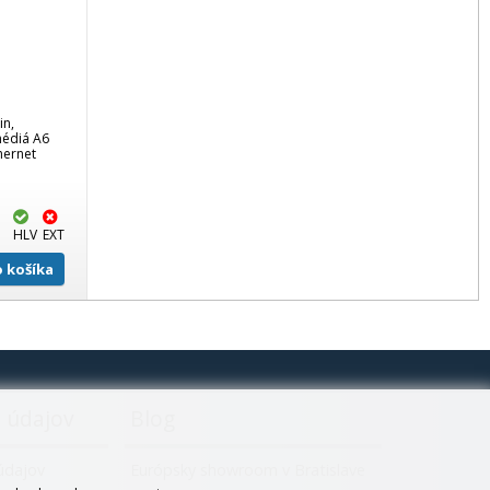
in,
 médiá A6
hernet
HLV
EXT
o košíka
 údajov
Blog
údajov
Európsky showroom v Bratislave