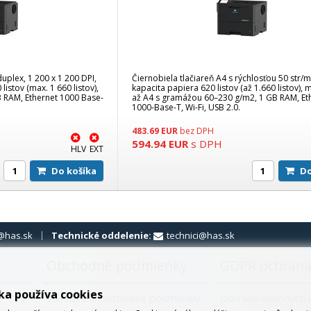
 duplex, 1 200 x 1 200 DPI,
Čiernobiela tlačiareň A4 s rýchlosťou 50 str/m
istov (max. 1 660 listov),
kapacita papiera 620 listov (až 1.660 listov),
 RAM, Ethernet 1000 Base-
až A4 s gramážou 60–230 g/m2, 1 GB RAM, Et
1000-Base-T, Wi-Fi, USB 2.0.
483.69
EUR
bez DPH
594.94
EUR
s DPH
HLV
EXT
Do košíka
D
@has.sk
Technické oddelenie:
technici@has.sk
Obchodné podmienky
GDPR ochrana
ka používa cookies
Všeobecné obchodné podmienky
Ochrana osobných 