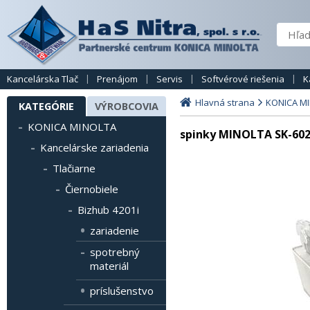
Kancelárska Tlač
Prenájom
Servis
Softvérové riešenia
K
Hlavná strana
KONICA M
KATEGÓRIE
VÝROBCOVIA
KONICA MINOLTA
spinky MINOLTA SK-602
Kancelárske zariadenia
Tlačiarne
Čiernobiele
Bizhub 4201i
zariadenie
spotrebný
materiál
príslušenstvo