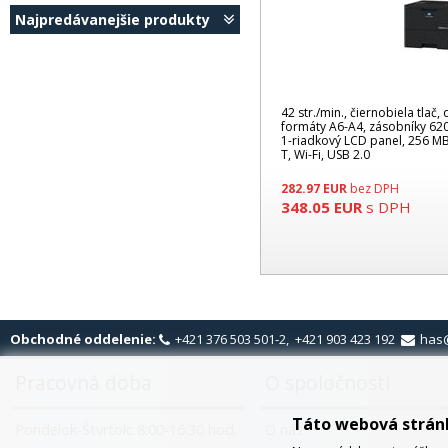
Najpredávanejšie produkty
42 str./min., čiernobiela tlač,
formáty A6-A4, zásobníky 620 l
1-riadkový LCD panel, 256 MB
T, Wi-Fi, USB 2.0
282.97
EUR
bez DPH
348.05
EUR
s DPH
Obchodné oddelenie:
+421 376 503 501-2, +421 903 423 192
has
Pracovná doba
O spoločnosti
Táto webová strán
Pondelok-Štvrtok: 8:00-16:30 hod.
O nás