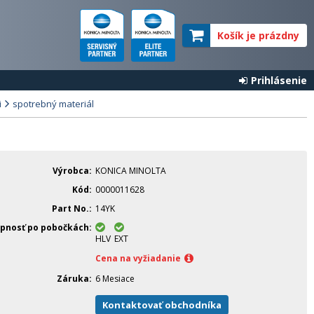
Košík je prázdny
Prihlásenie
i
spotrebný materiál
Výrobca
KONICA MINOLTA
Kód
0000011628
Part No.
14YK
pnosť po pobočkách
HLV
EXT
Cena na vyžiadanie
Záruka
6 Mesiace
Kontaktovať obchodníka