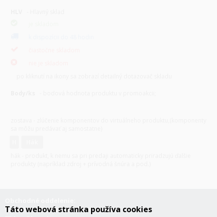
HLV
- Hlavný sklad
je skladom
k dispozícii do 48 hodin
čiastočne skladom
nie je skladom
po kliknutí na ikony sa zobrazí detailný dotazovač skladu
Body/ks
- bodová hodnota produktu v promoakcii;
v
varianty
zostava - zlúčenie komponentov do virtuálneho produktu,(komponenty
sa môžu predávať aj samostatne)
H
hák
hák - produkt, k nemu sa pri predaji automaticky priradzujú ďalšie
produkty (napríklad zdroj + prívodná šnúra a pod.)
Obchodné oddelenie:
Táto webová stránka používa cookies
+421 376 503 501-2, +421 903 423 192