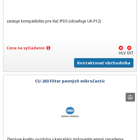
zaisťuje kompatibilitu pre tlač IPDS (obsahuje UK-P12)
Cena na vyžiadanie
HLV
EXT
Kontaktovať obchodníka
CU-203 Filter pevných mikročastíc
Zlepšuje kvalitu ovzdušia v kancelárii znižovaním emisií zariadenia.