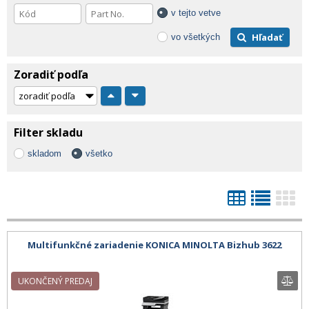
v tejto vetve
Hľadať
vo všetkých
Zoradiť podľa
Filter skladu
skladom
všetko
Multifunkčné zariadenie KONICA MINOLTA Bizhub 3622
UKONČENÝ PREDAJ