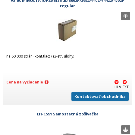
valec MINOLTA IUP26 Bizhub 3602P/3622/4402P/4422/4702P
regular
na 60 000 strán (kont.tlač) / (3-str. úlohy)
Cena na vyžiadanie
HLV
EXT
Kontaktovať obchodníka
EH-C591 Samostatná zošívačka