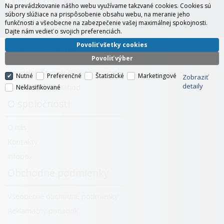
has@has.sk
Na prevádzkovanie nášho webu využívame takzvané cookies. Cookies sú
súbory slúžiace na prispôsobenie obsahu webu, na meranie jeho
Technické oddelenie:
funkčnosti a všeobecne na zabezpečenie vašej maximálnej spokojnosti.
technici@has.sk
Dajte nám vedieť o svojich preferenciách.
Povoliť všetky cookies
Pracovná doba
Povoliť výber
Pondelok-Štvrtok: 8:00-16:30 hod.
Nutné
Preferenčné
Štatistické
Marketingové
Zobraziť
detaily
Piatok: 8:00-12:00 hod.
Neklasifikované
O spoločnosti
O nás
Kontakty
infobox
Obchodné podmienky
Všeobecné obchodné podmienky
Reklamačný poriadok