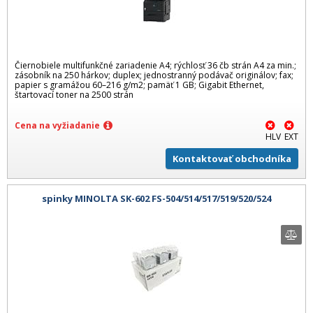
Čiernobiele multifunkčné zariadenie A4; rýchlosť 36 čb strán A4 za min.;
zásobník na 250 hárkov; duplex; jednostranný podávač originálov; fax;
papier s gramážou 60–216 g/m2; pamäť 1 GB; Gigabit Ethernet,
štartovací toner na 2500 strán
Cena na vyžiadanie
HLV
EXT
Kontaktovať obchodníka
spinky MINOLTA SK-602 FS-504/514/517/519/520/524