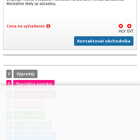
Montážne diely sú súčasťou.
Cena na vyžiadanie
HLV
EXT
Kontaktovať obchodníka
V
Výpredaj
Š
Špeciálna ponuka
U
UKONČENÝ PREDAJ
S
Second hand
T
TOP produkt
N
NA OBJEDNÁVKU
D
DOPRAVA ZDARMA