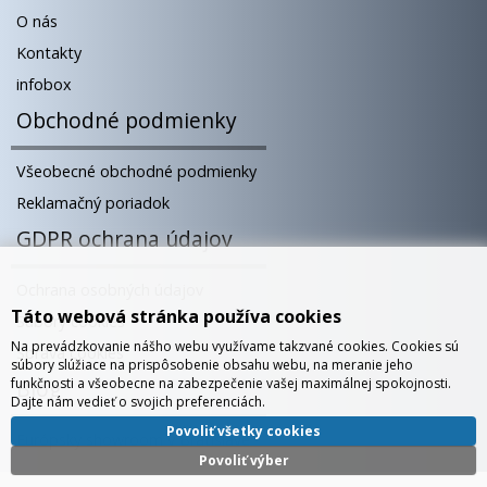
O nás
Kontakty
infobox
Obchodné podmienky
Všeobecné obchodné podmienky
Reklamačný poriadok
GDPR ochrana údajov
Ochrana osobných údajov
Táto webová stránka používa cookies
Súbory cookies
Na prevádzkovanie nášho webu využívame takzvané cookies. Cookies sú
Správa cookies
súbory slúžiace na prispôsobenie obsahu webu, na meranie jeho
funkčnosti a všeobecne na zabezpečenie vašej maximálnej spokojnosti.
Blog
Dajte nám vedieť o svojich preferenciách.
Povoliť všetky cookies
Európsky showroom v Bratislave
Povoliť výber