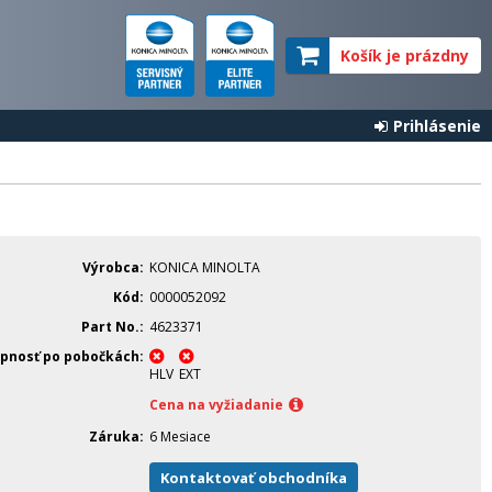
Košík je prázdny
Prihlásenie
Výrobca
KONICA MINOLTA
Kód
0000052092
Part No.
4623371
pnosť po pobočkách
HLV
EXT
Cena na vyžiadanie
Záruka
6 Mesiace
Kontaktovať obchodníka