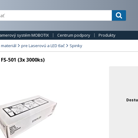
amerový systém MOBOTIX
Centrum podpory
Produkty
 materiál
pre Laserovú a LED tlač
Spinky
S-501 (3x 3000ks)
Dostu