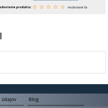
odnotenie produktu
Hodnotené 0x
 údajov
Blog