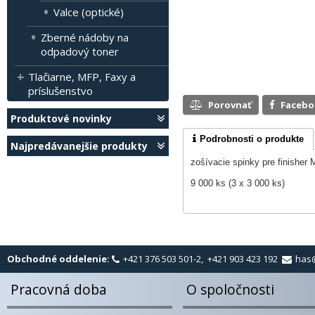
Valce (optické)
Zberné nádoby na
odpadový toner
Tlačiarne, MFP, Faxy a
príslušenstvo
Porovnať
Faceb
Produktové novinky
Podrobnosti o produkte
Najpredávanejšie produkty
zošívacie spinky pre finishe
9 000 ks (3 x 3 000 ks)
Obchodné oddelenie:
+421 376 503 501-2, +421 903 423 192
has
Pracovná doba
O spoločnosti