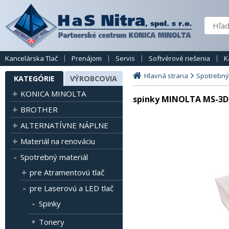
Kancelárska Tlač
Prenájom
Servis
Softvérové riešenia
K
Hlavná strana
Spotrebný
KATEGÓRIE
VÝROBCOVIA
KONICA MINOLTA
spinky MINOLTA MS-3D F
BROTHER
ALTERNATÍVNE NÁPLNE
Materiál na renováciu
Spotrebný materiál
pre Atramentovú tlač
pre Laserovú a LED tlač
Spinky
Tonery