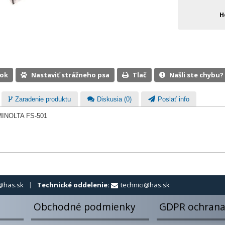
H
ook
Nastaviť strážneho psa
Tlač
Našli ste chybu?
Zaradenie produktu
Diskusia (0)
Poslať info
r MINOLTA FS-501
@has.sk
Technické oddelenie:
technici@has.sk
Obchodné podmienky
GDPR ochrana