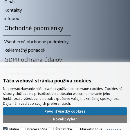
O nás
Kontakty
infobox
Obchodné podmienky
Všeobecné obchodné podmienky
Reklamačný poriadok
GDPR ochrana údajov
Ochrana osobných údajov
Táto webová stránka používa cookies
Súbory cookies
Na prevádzkovanie nášho webu využívame takzvané cookies. Cookies sú
Správa cookies
súbory slúžiace na prispôsobenie obsahu webu, na meranie jeho
Blog
funkčnosti a všeobecne na zabezpečenie vašej maximálnej spokojnosti.
Dajte nám vedieť o svojich preferenciách.
Povoliť všetky cookies
Európsky showroom v Bratislave
Povoliť výber
Nutné
Preferenčné
Štatistické
Marketingové