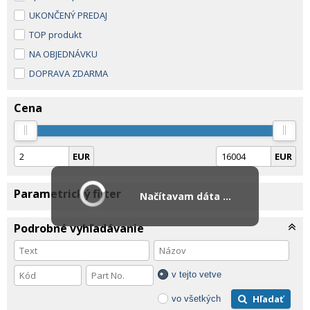
UKONČENÝ PREDAJ
TOP produkt
NA OBJEDNÁVKU
DOPRAVA ZDARMA
Cena
EUR
EUR
Parametrický filter
Načítavam dáta ...
Podrobné vyhľadávanie
v tejto vetve
Hľadať
vo všetkých