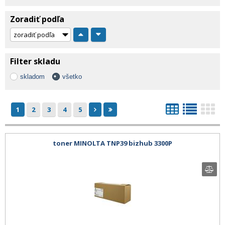
Zoradiť podľa
Filter skladu
skladom
všetko
1
2
3
4
5
toner MINOLTA TNP39 bizhub 3300P