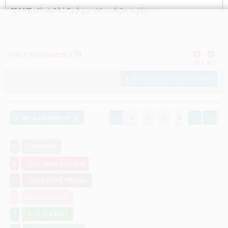
256 MB užívateľská flash pamäť na uloženie písiem
Cena na vyžiadanie
HLV
EXT
Kontaktovať obchodníka
Zobraziť ďalších 20
1
2
3
4
5
V
Výpredaj
Š
Špeciálna ponuka
U
UKONČENÝ PREDAJ
S
Second hand
T
TOP produkt