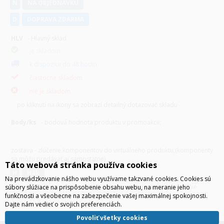
N
NA OBJEDNÁVKU
D
DOPRAVA ZDARMA
HLV
- Hlavný sklad
je skladom
k dispozícii do 48 hodin
čiastočne skladom
nie je skladom
po kliknutí na ikony sa zobrazí detailný dotazovač skladu
Body/ks
- bodová hodnota produktu v promoakcii;
v
varianty
zostava - zlúčenie komponentov do virtuálneho produktu,(komponenty
sa môžu predávať aj samostatne)
Táto webová stránka používa cookies
H
hák
Na prevádzkovanie nášho webu využívame takzvané cookies. Cookies sú
hák - produkt, k nemu sa pri predaji automaticky priradzujú ďalšie
súbory slúžiace na prispôsobenie obsahu webu, na meranie jeho
produkty (napríklad zdroj + prívodná šnúra a pod.)
funkčnosti a všeobecne na zabezpečenie vašej maximálnej spokojnosti.
Dajte nám vedieť o svojich preferenciách.
Povoliť všetky cookies