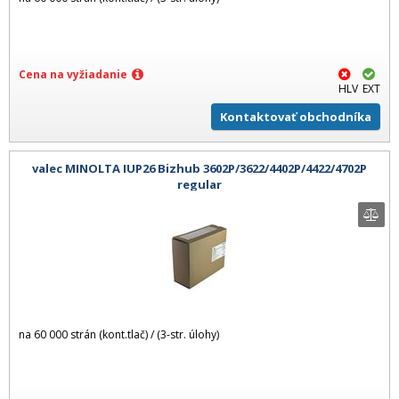
Cena na vyžiadanie
HLV
EXT
Kontaktovať obchodníka
valec MINOLTA IUP26 Bizhub 3602P/3622/4402P/4422/4702P
regular
na 60 000 strán (kont.tlač) / (3-str. úlohy)