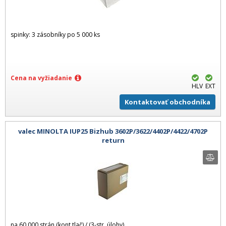
spinky: 3 zásobníky po 5 000 ks
Cena na vyžiadanie
HLV
EXT
Kontaktovať obchodníka
valec MINOLTA IUP25 Bizhub 3602P/3622/4402P/4422/4702P
return
na 60 000 strán (kont.tlač) / (3-str. úlohy)