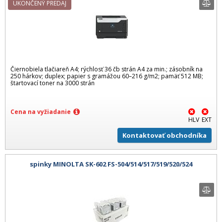
UKONČENÝ PREDAJ
Čiernobiela tlačiareň A4; rýchlosť 36 čb strán A4 za min.; zásobník na
250 hárkov; duplex; papier s gramážou 60–216 g/m2; pamäť 512 MB;
štartovací toner na 3000 strán
Cena na vyžiadanie
HLV
EXT
Kontaktovať obchodníka
spinky MINOLTA SK-602 FS-504/514/517/519/520/524