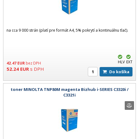
na cca 9 000 strán (platí pre formát A4, 5% pokrytí a kontinuálnu tlač).
HLV
EXT
42.47
EUR
bez DPH
52.24
EUR
s DPH
Do košíka
toner MINOLTA TNP80M magenta Bizhub i-SERIES C3320i /
C3321i