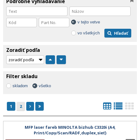
Podrobné vyhľadávanie
v tejto vetve
Hľadať
vo všetkých
Zoradiť podľa
Filter skladu
skladom
všetko
1
2
MFP laser fareb MINOLTA bizhub C3320i (A4,
Print/Copy/Scan/RADF,duplex,sieť)