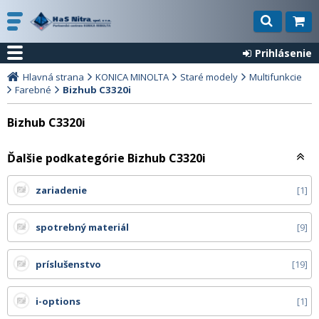
Prihlásenie
Hlavná strana
KONICA MINOLTA
Staré modely
Multifunkcie
Farebné
Bizhub C3320i
Bizhub C3320i
Ďalšie podkategórie Bizhub C3320i
zariadenie
1
spotrebný materiál
9
príslušenstvo
19
i-options
1