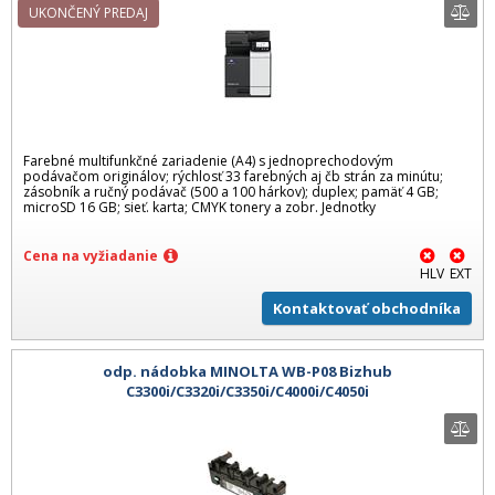
UKONČENÝ PREDAJ
Farebné multifunkčné zariadenie (A4) s jednoprechodovým
podávačom originálov; rýchlosť 33 farebných aj čb strán za minútu;
zásobník a ručný podávač (500 a 100 hárkov); duplex; pamäť 4 GB;
microSD 16 GB; sieť. karta; CMYK tonery a zobr. Jednotky
Cena na vyžiadanie
HLV
EXT
Kontaktovať obchodníka
odp. nádobka MINOLTA WB-P08 Bizhub
C3300i/C3320i/C3350i/C4000i/C4050i