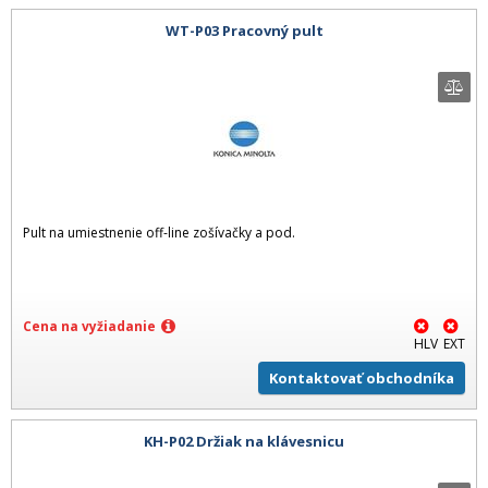
WT-P03 Pracovný pult
Pult na umiestnenie off-line zošívačky a pod.
Cena na vyžiadanie
HLV
EXT
Kontaktovať obchodníka
KH-P02 Držiak na klávesnicu