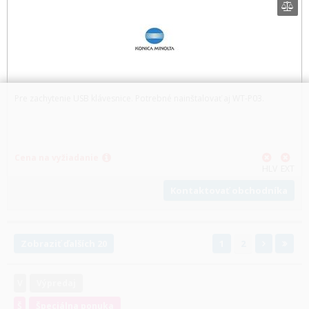
Pre zachytenie USB klávesnice. Potrebné nainštalovať aj WT-P03.
Cena na vyžiadanie
HLV
EXT
Kontaktovať obchodníka
Zobraziť ďalších 20
1
2
V
Výpredaj
Š
Špeciálna ponuka