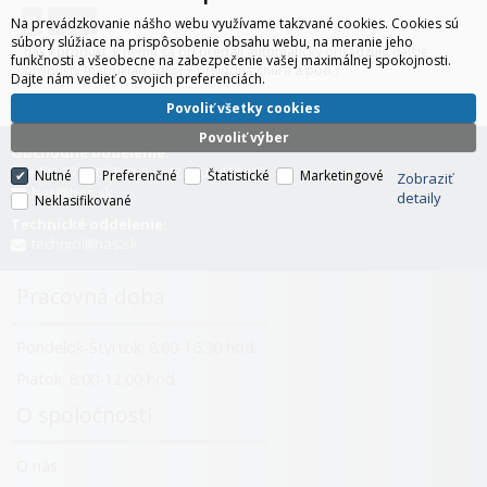
H
hák
Na prevádzkovanie nášho webu využívame takzvané cookies. Cookies sú
súbory slúžiace na prispôsobenie obsahu webu, na meranie jeho
hák - produkt, k nemu sa pri predaji automaticky priradzujú ďalšie
funkčnosti a všeobecne na zabezpečenie vašej maximálnej spokojnosti.
produkty (napríklad zdroj + prívodná šnúra a pod.)
Dajte nám vedieť o svojich preferenciách.
Povoliť všetky cookies
Povoliť výber
Obchodné oddelenie:
+421 376 503 501-2, +421 903 423 192
Nutné
Preferenčné
Štatistické
Marketingové
Zobraziť
has@has.sk
detaily
Neklasifikované
Technické oddelenie:
technici@has.sk
Pracovná doba
Pondelok-Štvrtok: 8:00-16:30 hod.
Piatok: 8:00-12:00 hod.
O spoločnosti
O nás