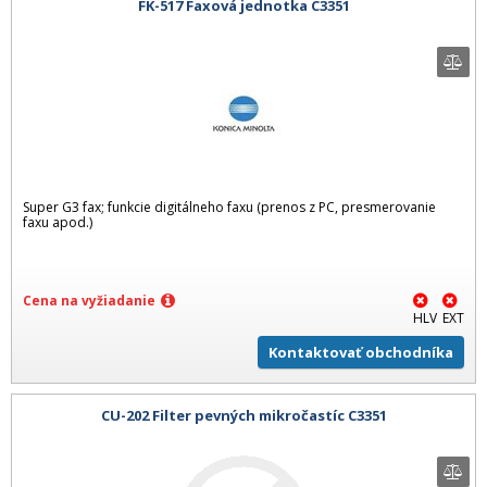
FK-517 Faxová jednotka C3351
Super G3 fax; funkcie digitálneho faxu (prenos z PC, presmerovanie
faxu apod.)
Cena na vyžiadanie
HLV
EXT
Kontaktovať obchodníka
CU-202 Filter pevných mikročastíc C3351