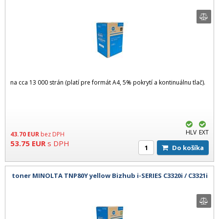
na cca 13 000 strán (platí pre formát A4, 5% pokrytí a kontinuálnu tlač).
HLV
EXT
43.70
EUR
bez DPH
53.75
EUR
s DPH
Do košíka
toner MINOLTA TNP80Y yellow Bizhub i-SERIES C3320i / C3321i