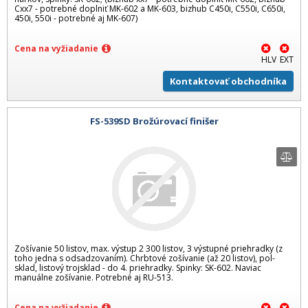
Cxx7 - potrebné doplniť MK-602 a MK-603, bizhub C450i, C550i, C650i,
450i, 550i - potrebné aj MK-607)
Cena na vyžiadanie
HLV
EXT
Kontaktovať obchodníka
FS-539SD Brožúrovací finišer
Zošívanie 50 listov, max. výstup 2 300 listov, 3 výstupné priehradky (z
toho jedna s odsadzovaním). Chrbtové zošívanie (až 20 listov), pol-
sklad, listový trojsklad - do 4. priehradky. Spinky: SK-602. Naviac
manuálne zošívanie. Potrebné aj RU-513.
Cena na vyžiadanie