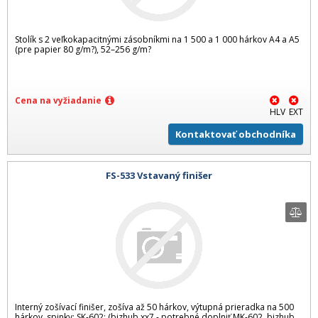
Stolík s 2 veľkokapacitnými zásobníkmi na 1 500 a 1 000 hárkov A4 a A5
(pre papier 80 g/m?), 52–256 g/m?
Cena na vyžiadanie
HLV
EXT
Kontaktovať obchodníka
FS-533 Vstavaný finišer
Interný zošívací finišer, zošíva až 50 hárkov, výtupná prieradka na 500
hárkov, spinky: SK-602; (bizhub xx7 - potrebné doplniť MK-602, bizhub