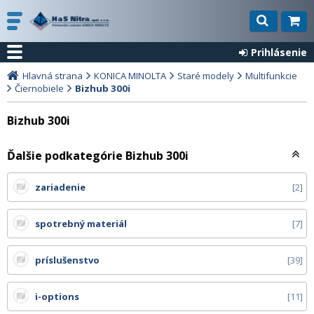
Prihlásenie
Hlavná strana
KONICA MINOLTA
Staré modely
Multifunkcie
Čiernobiele
Bizhub 300i
Bizhub 300i
Ďalšie podkategórie Bizhub 300i
zariadenie
2
spotrebný materiál
7
príslušenstvo
39
i-options
11