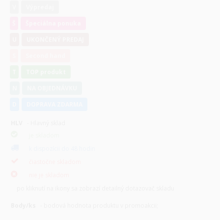
V
Výpredaj
Š
Špeciálna ponuka
U
UKONČENÝ PREDAJ
S
Second hand
T
TOP produkt
N
NA OBJEDNÁVKU
D
DOPRAVA ZDARMA
HLV
- Hlavný sklad
je skladom
k dispozícii do 48 hodin
čiastočne skladom
nie je skladom
po kliknutí na ikony sa zobrazí detailný dotazovač skladu
Body/ks
- bodová hodnota produktu v promoakcii;
v
varianty