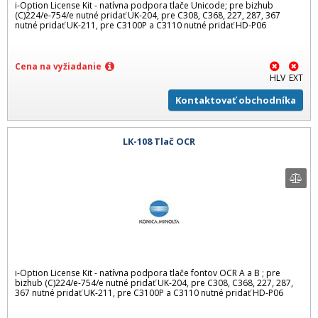
i-Option License Kit - natívna podpora tlače Unicode; pre bizhub
(C)224/e-754/e nutné pridať UK-204, pre C308, C368, 227, 287, 367
nutné pridať UK-211, pre C3100P a C3110 nutné pridať HD-P06
Cena na vyžiadanie
HLV
EXT
Kontaktovať obchodníka
LK-108 Tlač OCR
i-Option License Kit - natívna podpora tlače fontov OCR A a B ; pre
bizhub (C)224/e-754/e nutné pridať UK-204, pre C308, C368, 227, 287,
367 nutné pridať UK-211, pre C3100P a C3110 nutné pridať HD-P06