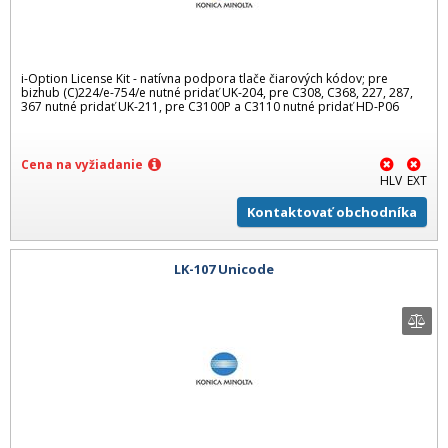
i-Option License Kit - natívna podpora tlače čiarových kódov; pre
bizhub (C)224/e-754/e nutné pridať UK-204, pre C308, C368, 227, 287,
367 nutné pridať UK-211, pre C3100P a C3110 nutné pridať HD-P06
Cena na vyžiadanie
HLV
EXT
Kontaktovať obchodníka
LK-107 Unicode