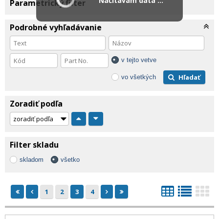
Načítavam dáta ...
Parametrický filter
Podrobné vyhľadávanie
v tejto vetve
Hľadať
vo všetkých
Zoradiť podľa
Filter skladu
skladom
všetko
1
2
3
4