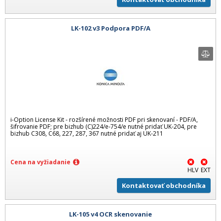
LK-102 v3 Podpora PDF/A
i-Option License Kit - rozšírené možnosti PDF pri skenovaní - PDF/A,
šifrovanie PDF; pre bizhub (C)224/e-754/e nutné pridať UK-204, pre
bizhub C308, C68, 227, 287, 367 nutné pridať aj UK-211
Cena na vyžiadanie
HLV
EXT
Kontaktovať obchodníka
LK-105 v4 OCR skenovanie