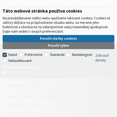
zostava - zlúčenie komponentov do virtuálneho produktu,(komponenty
Táto webová stránka používa cookies
sa môžu predávať aj samostatne)
Na prevádzkovanie nášho webu využívame takzvané cookies. Cookies sú
H
hák
súbory slúžiace na prispôsobenie obsahu webu, na meranie jeho
hák - produkt, k nemu sa pri predaji automaticky priradzujú ďalšie
funkčnosti a všeobecne na zabezpečenie vašej maximálnej spokojnosti.
produkty (napríklad zdroj + prívodná šnúra a pod.)
Dajte nám vedieť o svojich preferenciách.
Povoliť všetky cookies
Povoliť výber
Obchodné oddelenie:
+421 376 503 501-2, +421 903 423 192
Nutné
Preferenčné
Štatistické
Marketingové
Zobraziť
has@has.sk
detaily
Neklasifikované
Technické oddelenie:
technici@has.sk
Pracovná doba
Pondelok-Štvrtok: 8:00-16:30 hod.
Piatok: 8:00-12:00 hod.
O spoločnosti