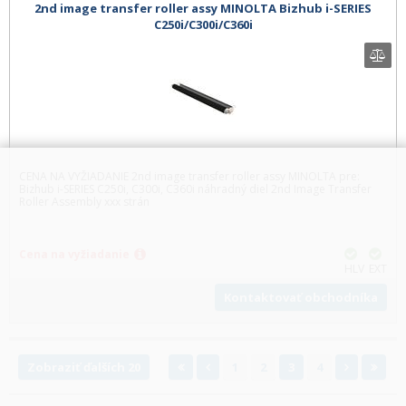
2nd image transfer roller assy MINOLTA Bizhub i-SERIES
C250i/C300i/C360i
CENA NA VYŽIADANIE 2nd image transfer roller assy MINOLTA pre:
Bizhub i-SERIES C250i, C300i, C360i náhradný diel 2nd Image Transfer
Roller Assembly xxx strán
Cena na vyžiadanie
HLV
EXT
Kontaktovať obchodníka
Zobraziť ďalších 20
1
2
3
4