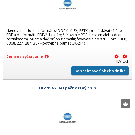
skenovanie do edit. formátov DOCX, XLSX, PPTX, prehľadávateľného
PDF a do formátu PDF/A 1a a 1b; šifrovanie PDF (heslom alebo digit.
certifikátom); priama tlač príloh z emailu; faxovanie do sPDF (pre C308,
C368, 227, 287, 367 - potrebná pamäť UK-211)
Cena na vyžiadanie
HLV
EXT
Kontaktovať obchodníka
LK-115 v2 Bezpečnostný chip