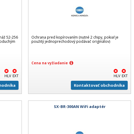
amáž 52-256
Ochrana pred kopírovaním (nutné 2 chipy, pokiaľ je
dnoduchým
použitý jednoprechodový podávač originálov)
Cena na vyžiadanie
HLV
EXT
HLV
EXT
hodníka
Kontaktovať obchodníka
SX-BR-300AN WiFi adaptér