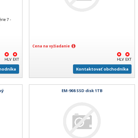
rie 7 -
,
Cena na vyžiadanie
HLV
EXT
HLV
EXT
hodníka
Kontaktovať obchodníka
ký
EM-908 SSD disk 1TB