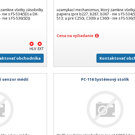
 zamkne všetky zásobníky
uzamykací mechanizmus, ktorý zamkne všetky
 nie s FS-534(SD) a DK-
papiera (pre b227, b287, b367 - nie s FS-534(S
- nie s FS-536(SD))
513; a pre C250i, C300i a C360i - nie s FS-536(S
Cena na vyžiadanie
HLV
EXT
aktovať obchodníka
Kontaktovať obc
ý senzor médií
PC-116 Systémový stolík