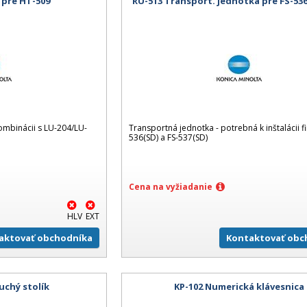
 pre HT-509
RU-513 Transport. jednotka pre FS-536
kombinácii s LU-204/LU-
Transportná jednotka - potrebná k inštalácii fi
536(SD) a FS-537(SD)
Cena na vyžiadanie
HLV
EXT
aktovať obchodníka
Kontaktovať obc
uchý stolík
KP-102 Numerická klávesnica