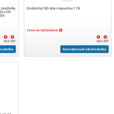
 zásobníky
Dodatočný SSD disk s kapacitou 1 TB
D) a DK-
D))
Cena na vyžiadanie
HLV
EXT
HLV
EXT
hodníka
Kontaktovať obchodníka