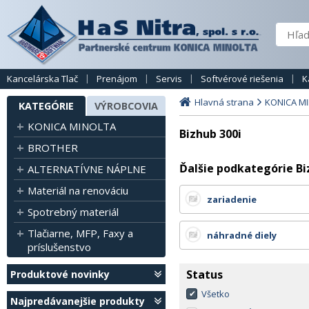
Kancelárska Tlač
Prenájom
Servis
Softvérové riešenia
K
Hlavná strana
KONICA M
KATEGÓRIE
VÝROBCOVIA
KONICA MINOLTA
Bizhub 300i
BROTHER
Ďalšie podkategórie Bi
ALTERNATÍVNE NÁPLNE
Materiál na renováciu
zariadenie
Spotrebný materiál
Tlačiarne, MFP, Faxy a
náhradné diely
príslušenstvo
Status
Produktové novinky
Všetko
Najpredávanejšie produkty