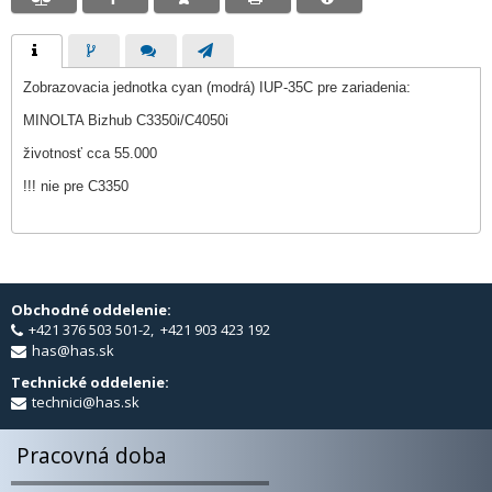
Zobrazovacia jednotka cyan (modrá) IUP-35C pre zariadenia:
MINOLTA Bizhub C3350i/C4050i
životnosť cca 55.000
!!! nie pre C3350
Obchodné oddelenie:
+421 376 503 501-2, +421 903 423 192
has@has.sk
Technické oddelenie:
technici@has.sk
Pracovná doba