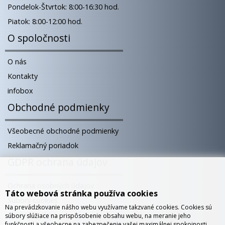
Pondelok-Štvrtok: 8:00-16:30 hod.
Piatok: 8:00-12:00 hod.
O spoločnosti
O nás
Kontakty
infobox
Obchodné podmienky
Všeobecné obchodné podmienky
Reklamačný poriadok
GDPR ochrana údajov
Ochrana osobných údajov
Táto webová stránka používa cookies
Súbory cookies
Na prevádzkovanie nášho webu využívame takzvané cookies. Cookies sú
Správa cookies
súbory slúžiace na prispôsobenie obsahu webu, na meranie jeho
funkčnosti a všeobecne na zabezpečenie vašej maximálnej spokojnosti.