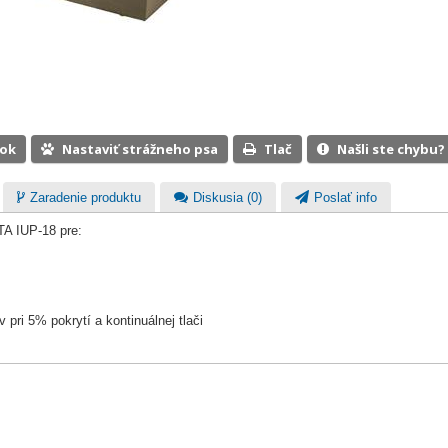
ook
Nastaviť strážneho psa
Tlač
Našli ste chybu?
Zaradenie produktu
Diskusia (0)
Poslať info
A IUP-18 pre:
pri 5% pokrytí a kontinuálnej tlači