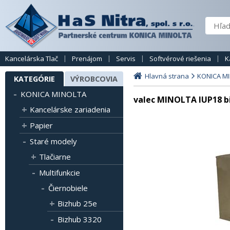
Kancelárska Tlač
Prenájom
Servis
Softvérové riešenia
K
Hlavná strana
KONICA M
KATEGÓRIE
VÝROBCOVIA
KONICA MINOLTA
valec MINOLTA IUP18 b
Kancelárske zariadenia
Papier
Staré modely
Tlačiarne
Multifunkcie
Čiernobiele
Bizhub 25e
Bizhub 3320