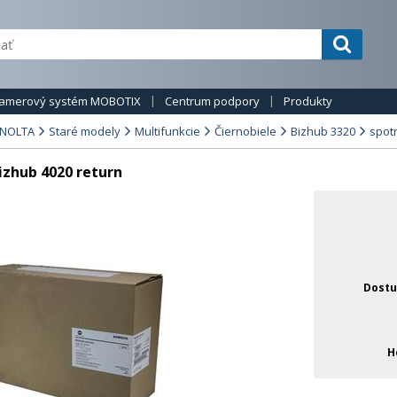
amerový systém MOBOTIX
Centrum podpory
Produkty
INOLTA
Staré modely
Multifunkcie
Čiernobiele
Bizhub 3320
spot
izhub 4020 return
Dostu
H