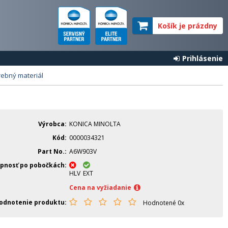
Košík je prázdny
Prihlásenie
rebný materiál
Výrobca
KONICA MINOLTA
Kód
0000034321
Part No.
A6W903V
pnosť po pobočkách
HLV
EXT
Cena na vyžiadanie
odnotenie produktu
Hodnotené 0x