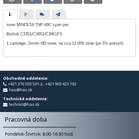
toner MINOLTA TNP-49C cyan pre:
Bizhub C3351/C3851/C3851FS
1 cartridge, Simitri HD toner, na cca 12.000 strán (pri 5% pokrytí)
Obchodné oddelenie:
+421 376 503 501-2, +421 903 423 192
has@has.sk
Technické oddelenie:
technici@has.sk
Pracovná doba
Pondelok-Štvrtok: 8:00-16:30 hod.