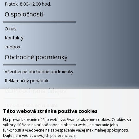
Piatok: 8:00-12:00 hod.
O spoločnosti
O nás
Kontakty
infobox
Obchodné podmienky
Všeobecné obchodné podmienky
Reklamačný poriadok
GDPR ochrana údajov
Ochrana osobných údajov
Táto webová stránka používa cookies
Súbory cookies
Na prevádzkovanie nášho webu využívame takzvané cookies. Cookies sú
Správa cookies
súbory slúžiace na prispôsobenie obsahu webu, na meranie jeho
funkčnosti a všeobecne na zabezpečenie vašej maximálnej spokojnosti.
Blog
Dajte nám vedieť o svojich preferenciách.