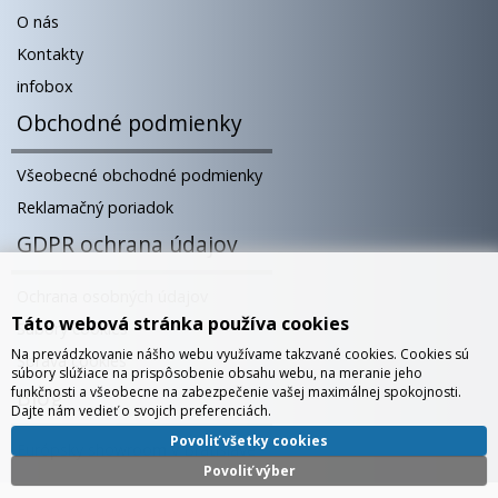
O nás
Kontakty
infobox
Obchodné podmienky
Všeobecné obchodné podmienky
Reklamačný poriadok
GDPR ochrana údajov
Ochrana osobných údajov
Táto webová stránka používa cookies
Súbory cookies
Na prevádzkovanie nášho webu využívame takzvané cookies. Cookies sú
Správa cookies
súbory slúžiace na prispôsobenie obsahu webu, na meranie jeho
funkčnosti a všeobecne na zabezpečenie vašej maximálnej spokojnosti.
Blog
Dajte nám vedieť o svojich preferenciách.
Povoliť všetky cookies
Európsky showroom v Bratislave
Povoliť výber