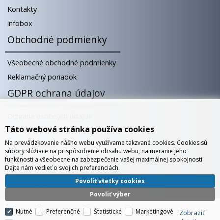
Kontakty
infobox
Obchodné podmienky
Všeobecné obchodné podmienky
Reklamačný poriadok
GDPR ochrana údajov
Ochrana osobných údajov
Táto webová stránka používa cookies
Súbory cookies
Na prevádzkovanie nášho webu využívame takzvané cookies. Cookies sú
Správa cookies
súbory slúžiace na prispôsobenie obsahu webu, na meranie jeho
Blog
funkčnosti a všeobecne na zabezpečenie vašej maximálnej spokojnosti.
Dajte nám vedieť o svojich preferenciách.
Povoliť všetky cookies
Európsky showroom v Bratislave
Povoliť výber
Nutné
Preferenčné
Štatistické
Marketingové
Zobraziť