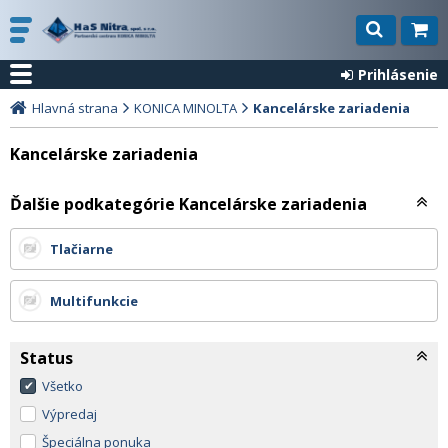
Prihlásenie
Hlavná strana
KONICA MINOLTA
Kancelárske zariadenia
Kancelárske zariadenia
Ďalšie podkategórie Kancelárske zariadenia
Tlačiarne
Multifunkcie
Status
Všetko
Výpredaj
Špeciálna ponuka