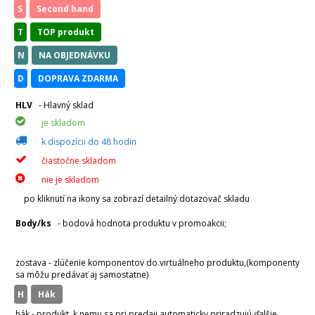
S
Second hand
T
TOP produkt
N
NA OBJEDNÁVKU
D
DOPRAVA ZDARMA
HLV
- Hlavný sklad
je skladom
k dispozícii do 48 hodin
čiastočne skladom
nie je skladom
po kliknutí na ikony sa zobrazí detailný dotazovač skladu
Body/ks
- bodová hodnota produktu v promoakcii;
v
varianty
zostava - zlúčenie komponentov do virtuálneho produktu,(komponenty
sa môžu predávať aj samostatne)
H
hák
hák - produkt, k nemu sa pri predaji automaticky priradzujú ďalšie