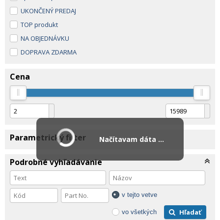
UKONČENÝ PREDAJ
TOP produkt
NA OBJEDNÁVKU
DOPRAVA ZDARMA
Cena
Parametrický filter
Načítavam dáta ...
Podrobné vyhľadávanie
v tejto vetve
Hľadať
vo všetkých