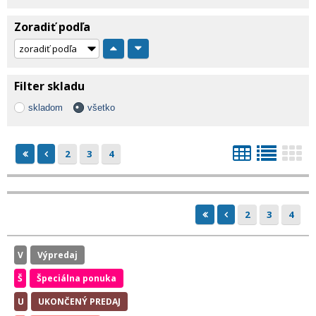
Zoradiť podľa
Filter skladu
skladom
všetko
2
3
4
2
3
4
V
Výpredaj
Š
Špeciálna ponuka
U
UKONČENÝ PREDAJ