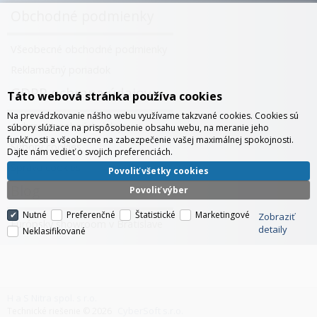
Obchodné podmienky
Všeobecné obchodné podmienky
Reklamačný poriadok
GDPR ochrana údajov
Táto webová stránka používa cookies
Na prevádzkovanie nášho webu využívame takzvané cookies. Cookies sú
Ochrana osobných údajov
súbory slúžiace na prispôsobenie obsahu webu, na meranie jeho
funkčnosti a všeobecne na zabezpečenie vašej maximálnej spokojnosti.
Súbory cookies
Dajte nám vedieť o svojich preferenciách.
Správa cookies
Povoliť všetky cookies
Blog
Povoliť výber
Nutné
Preferenčné
Štatistické
Marketingové
Zobraziť
Európsky showroom v Bratislave
detaily
Neklasifikované
H a S Nitra spol. s r.o.
CyberSoft s.r.o.
Technické riešenie © 2026