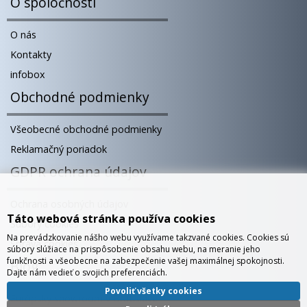
O spoločnosti
O nás
Kontakty
infobox
Obchodné podmienky
Všeobecné obchodné podmienky
Reklamačný poriadok
GDPR ochrana údajov
Ochrana osobných údajov
Táto webová stránka používa cookies
Súbory cookies
Na prevádzkovanie nášho webu využívame takzvané cookies. Cookies sú
Správa cookies
súbory slúžiace na prispôsobenie obsahu webu, na meranie jeho
funkčnosti a všeobecne na zabezpečenie vašej maximálnej spokojnosti.
Blog
Dajte nám vedieť o svojich preferenciách.
Povoliť všetky cookies
Európsky showroom v Bratislave