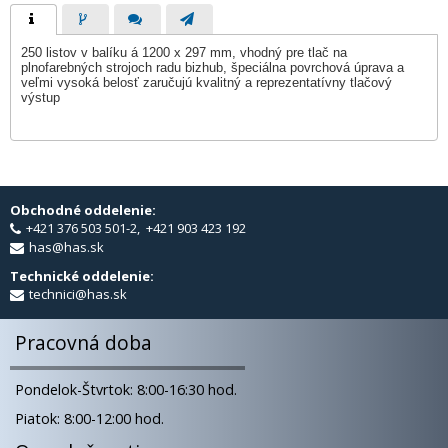
250 listov v balíku á 1200 x 297 mm, vhodný pre tlač na
plnofarebných strojoch radu bizhub, špeciálna povrchová úprava a
veľmi vysoká belosť zaručujú kvalitný a reprezentatívny tlačový
výstup
Obchodné oddelenie:
+421 376 503 501-2, +421 903 423 192
has@has.sk
Technické oddelenie:
technici@has.sk
Pracovná doba
Pondelok-Štvrtok: 8:00-16:30 hod.
Piatok: 8:00-12:00 hod.