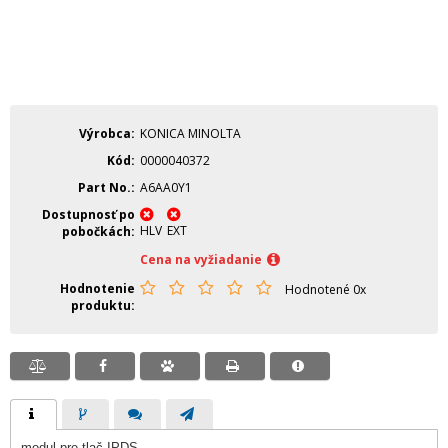
Výrobca
KONICA MINOLTA
Kód
0000040372
Part No.
A6AA0Y1
Dostupnosť po
HLV
EXT
pobočkách
Cena na vyžiadanie
Hodnotenie
Hodnotené 0x
produktu
modul pre tlač IPDS