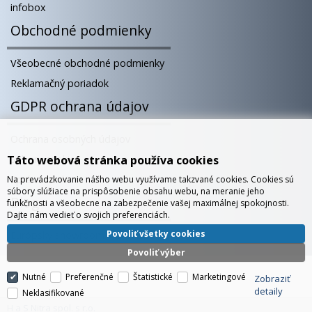
infobox
Obchodné podmienky
Všeobecné obchodné podmienky
Reklamačný poriadok
GDPR ochrana údajov
Ochrana osobných údajov
Táto webová stránka používa cookies
Súbory cookies
Správa cookies
Na prevádzkovanie nášho webu využívame takzvané cookies. Cookies sú
súbory slúžiace na prispôsobenie obsahu webu, na meranie jeho
Blog
funkčnosti a všeobecne na zabezpečenie vašej maximálnej spokojnosti.
Dajte nám vedieť o svojich preferenciách.
Povoliť všetky cookies
Európsky showroom v Bratislave
Povoliť výber
Nutné
Preferenčné
Štatistické
Marketingové
Zobraziť
detaily
Neklasifikované
H a S Nitra spol. s r.o.