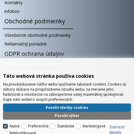
Kontakty
infobox
Obchodné podmienky
Všeobecné obchodné podmienky
Reklamačný poriadok
GDPR ochrana údajov
Ochrana osobných údajov
Táto webová stránka používa cookies
Súbory cookies
Na prevádzkovanie nášho webu využívame takzvané cookies. Cookies sú
Správa cookies
súbory slúžiace na prispôsobenie obsahu webu, na meranie jeho
Blog
funkčnosti a všeobecne na zabezpečenie vašej maximálnej spokojnosti.
Dajte nám vedieť o svojich preferenciách.
Povoliť všetky cookies
Európsky showroom v Bratislave
Povoliť výber
Nutné
Preferenčné
Štatistické
Marketingové
Zobraziť
detaily
Neklasifikované