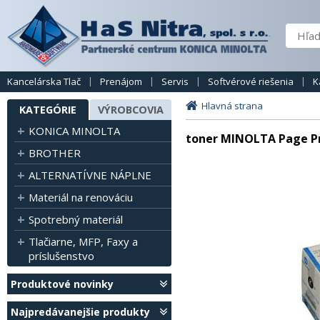
Kancelárska Tlač
Prenájom
Servis
Softvérové riešenia
K
Hlavná strana
KATEGÓRIE
VÝROBCOVIA
KONICA MINOLTA
toner MINOLTA Page Pro
BROTHER
ALTERNATÍVNE NÁPLNE
Materiál na renováciu
Spotrebný materiál
Tlačiarne, MFP, Faxy a
príslušenstvo
Produktové novinky
Najpredávanejšie produkty