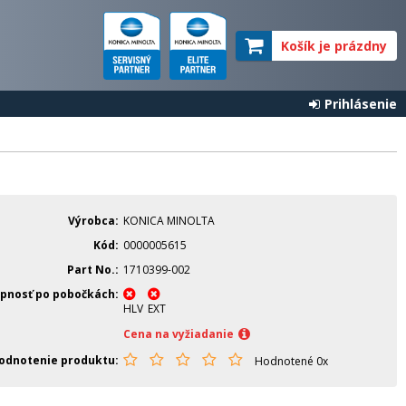
Košík je prázdny
Prihlásenie
Výrobca
KONICA MINOLTA
Kód
0000005615
Part No.
1710399-002
pnosť po pobočkách
HLV
EXT
Cena na vyžiadanie
odnotenie produktu
Hodnotené 0x