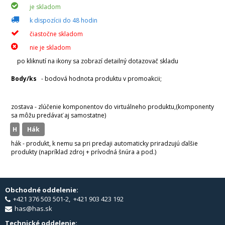
je skladom
k dispozícii do 48 hodin
čiastočne skladom
nie je skladom
po kliknutí na ikony sa zobrazí detailný dotazovač skladu
Body/ks
- bodová hodnota produktu v promoakcii;
v
varianty
zostava - zlúčenie komponentov do virtuálneho produktu,(komponenty
sa môžu predávať aj samostatne)
H
hák
hák - produkt, k nemu sa pri predaji automaticky priradzujú ďalšie
produkty (napríklad zdroj + prívodná šnúra a pod.)
Obchodné oddelenie:
+421 376 503 501-2, +421 903 423 192
has@has.sk
Technické oddelenie: