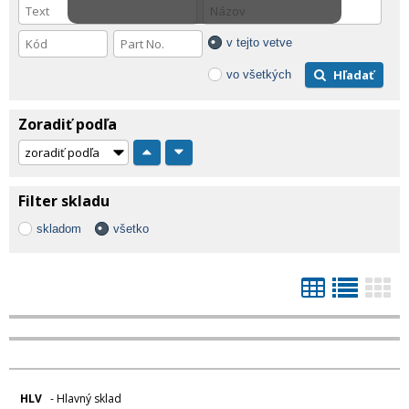
v tejto vetve
Hľadať
vo všetkých
Zoradiť podľa
Filter skladu
skladom
všetko
HLV
- Hlavný sklad