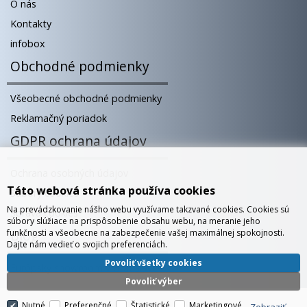
O nás
Kontakty
infobox
Obchodné podmienky
Všeobecné obchodné podmienky
Reklamačný poriadok
GDPR ochrana údajov
Ochrana osobných údajov
Táto webová stránka používa cookies
Súbory cookies
Na prevádzkovanie nášho webu využívame takzvané cookies. Cookies sú
Správa cookies
súbory slúžiace na prispôsobenie obsahu webu, na meranie jeho
Blog
funkčnosti a všeobecne na zabezpečenie vašej maximálnej spokojnosti.
Dajte nám vedieť o svojich preferenciách.
Povoliť všetky cookies
Európsky showroom v Bratislave
Povoliť výber
Nutné
Preferenčné
Štatistické
Marketingové