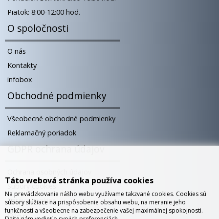
Piatok: 8:00-12:00 hod.
O spoločnosti
O nás
Kontakty
infobox
Obchodné podmienky
Všeobecné obchodné podmienky
Reklamačný poriadok
GDPR ochrana údajov
Ochrana osobných údajov
Táto webová stránka používa cookies
Súbory cookies
Na prevádzkovanie nášho webu využívame takzvané cookies. Cookies sú
Správa cookies
súbory slúžiace na prispôsobenie obsahu webu, na meranie jeho
funkčnosti a všeobecne na zabezpečenie vašej maximálnej spokojnosti.
Blog
Dajte nám vedieť o svojich preferenciách.