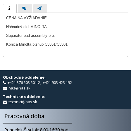
CENA NA VYŽIADANIE
Náhradný diel MINOLTA
Separator pad assembly pre:
Konica Minolta bizhub C3351/C3381
Obchodné oddelenie:
+421 376 503 501-2, +421 903 423 192
has@has.sk
Technické oddelenie:
technici@has.sk
Pracovná doba
Pondelok-Štvrtok: 8:00-16:30 hod.