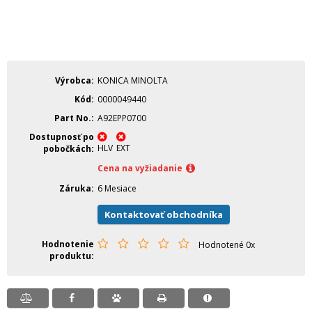
Výrobca
KONICA MINOLTA
Kód
0000049440
Part No.
A92EPP0700
Dostupnosť po
HLV
EXT
pobočkách
Cena na vyžiadanie
Záruka
6 Mesiace
Kontaktovať obchodníka
Hodnotenie
Hodnotené 0x
produktu