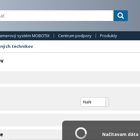
amerový systém MOBOTIX
Centrum podpory
Produkty
sných technikov
ov
ie
Načítavam dáta .