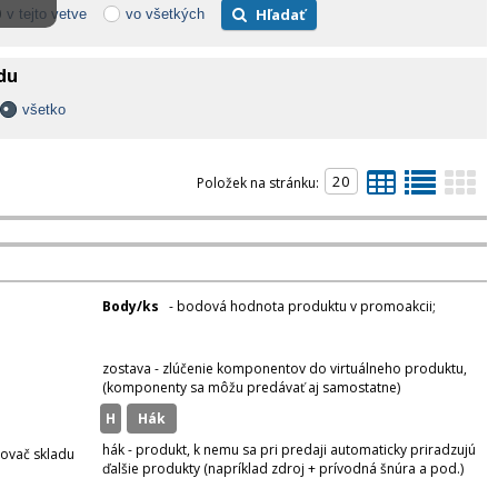
Hľadať
v tejto vetve
vo všetkých
adu
všetko
Položek na stránku:
Body/ks
- bodová hodnota produktu v promoakcii;
v
varianty
zostava - zlúčenie komponentov do virtuálneho produktu,
(komponenty sa môžu predávať aj samostatne)
H
hák
hák - produkt, k nemu sa pri predaji automaticky priradzujú
zovač skladu
ďalšie produkty (napríklad zdroj + prívodná šnúra a pod.)