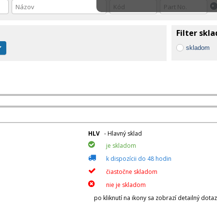
Filter skl
skladom
HLV
- Hlavný sklad
je skladom
k dispozícii do 48 hodin
čiastočne skladom
nie je skladom
po kliknutí na ikony sa zobrazí detailný dota