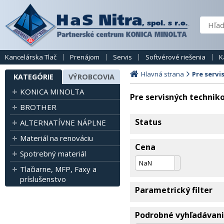
Kancelárska Tlač
Prenájom
Servis
Softvérové riešenia
K
Hlavná strana
Pre servi
KATEGÓRIE
VÝROBCOVIA
KONICA MINOLTA
Pre servisných technik
BROTHER
Status
ALTERNATÍVNE NÁPLNE
Materiál na renováciu
Cena
Spotrebný materiál
Tlačiarne, MFP, Faxy a
príslušenstvo
Parametrický filter
Podrobné vyhľadávan