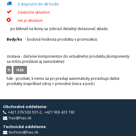
k dispozícii do 48 hodin
čiastočne skladom
nie je skladom
po kliknutí na ikony sa zobrazí detailný dotazovač skladu
Body/ks
- bodová hodnota produktu v promoakcii;
v
varianty
zostava - zlúčenie komponentov do virtuálneho produktu,(komponenty
sa môžu predávať aj samostatne)
H
hák
hák - produkt, k nemu sa pri predaji automaticky priradzujú ďalšie
produkty (napríklad zdroj + prívodná šnúra a pod.)
Obchodné oddelenie:
+421 376 503 501-2, +421 903 423 192
has@has.sk
Technické oddelenie:
technici@has.sk