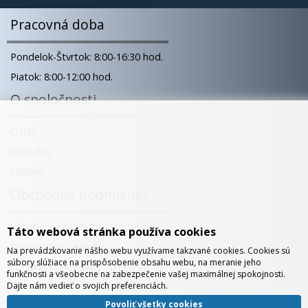
Pracovná doba
Pondelok-Štvrtok: 8:00-16:30 hod.
Piatok: 8:00-12:00 hod.
O spoločnosti
O nás
Kontakty
infobox
Obchodné podmienky
Všeobecné obchodné podmienky
Táto webová stránka používa cookies
Reklamačný poriadok
Na prevádzkovanie nášho webu využívame takzvané cookies. Cookies sú
súbory slúžiace na prispôsobenie obsahu webu, na meranie jeho
GDPR ochrana údajov
funkčnosti a všeobecne na zabezpečenie vašej maximálnej spokojnosti.
Dajte nám vedieť o svojich preferenciách.
Ochrana osobných údajov
Povoliť všetky cookies