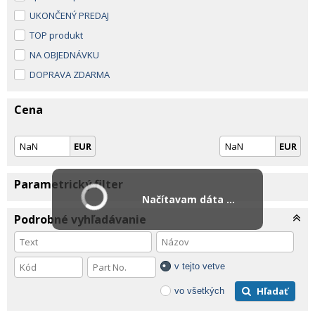
UKONČENÝ PREDAJ
TOP produkt
NA OBJEDNÁVKU
DOPRAVA ZDARMA
Cena
EUR
EUR
Parametrický filter
Načítavam dáta ...
Podrobné vyhľadávanie
v tejto vetve
Hľadať
vo všetkých