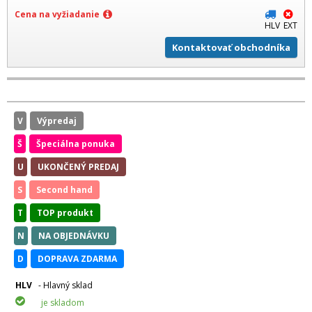
Cena na vyžiadanie
HLV
EXT
Kontaktovať obchodníka
V
Výpredaj
Š
Špeciálna ponuka
U
UKONČENÝ PREDAJ
S
Second hand
T
TOP produkt
N
NA OBJEDNÁVKU
D
DOPRAVA ZDARMA
HLV
- Hlavný sklad
je skladom