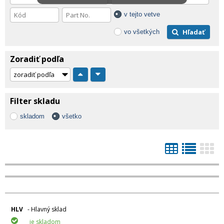
v tejto vetve
Hľadať
vo všetkých
Zoradiť podľa
Filter skladu
skladom
všetko
HLV
- Hlavný sklad
je skladom