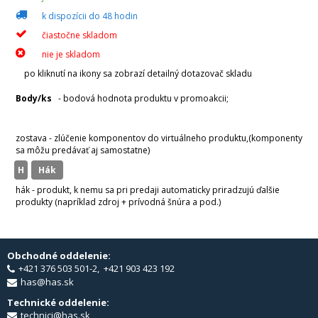
k dispozícii do 48 hodin
čiastočne skladom
nie je skladom
po kliknutí na ikony sa zobrazí detailný dotazovač skladu
Body/ks
- bodová hodnota produktu v promoakcii;
v
varianty
zostava - zlúčenie komponentov do virtuálneho produktu,(komponenty
sa môžu predávať aj samostatne)
H
hák
hák - produkt, k nemu sa pri predaji automaticky priradzujú ďalšie
produkty (napríklad zdroj + prívodná šnúra a pod.)
Obchodné oddelenie:
+421 376 503 501-2, +421 903 423 192
has@has.sk
Technické oddelenie:
technici@has.sk