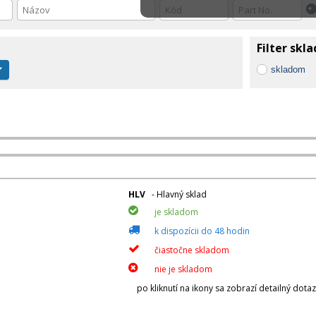
Filter skl
skladom
HLV
- Hlavný sklad
je skladom
k dispozícii do 48 hodin
čiastočne skladom
nie je skladom
po kliknutí na ikony sa zobrazí detailný dota