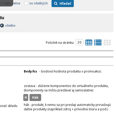
Hľadať
v tejto vetve
vo všetkých
adu
všetko
Položek na stránku:
Body/ks
- bodová hodnota produktu v promoakcii;
v
varianty
zostava - zlúčenie komponentov do virtuálneho produktu,
(komponenty sa môžu predávať aj samostatne)
H
hák
hák - produkt, k nemu sa pri predaji automaticky priradzujú
zovač skladu
ďalšie produkty (napríklad zdroj + prívodná šnúra a pod.)