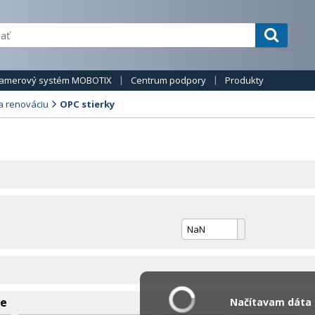
amerový systém MOBOTIX
Centrum podpory
Produkty
a renováciu
OPC stierky
ie
Načítavam dáta .