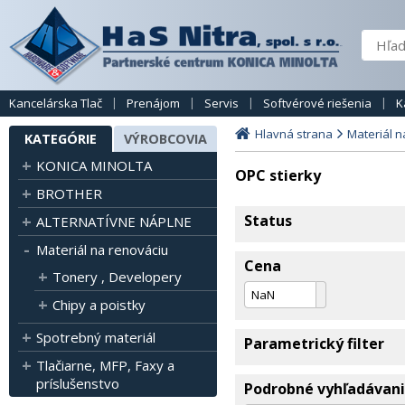
Kancelárska Tlač
Prenájom
Servis
Softvérové riešenia
K
Hlavná strana
Materiál n
KATEGÓRIE
VÝROBCOVIA
KONICA MINOLTA
OPC stierky
BROTHER
Status
ALTERNATÍVNE NÁPLNE
Materiál na renováciu
Cena
Tonery , Developery
Chipy a poistky
Spotrebný materiál
Parametrický filter
Tlačiarne, MFP, Faxy a
príslušenstvo
Podrobné vyhľadávan