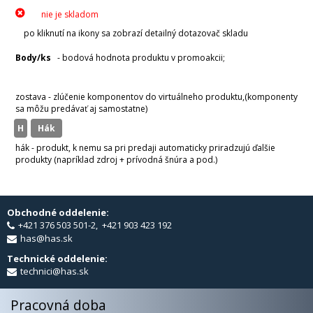
nie je skladom
po kliknutí na ikony sa zobrazí detailný dotazovač skladu
Body/ks
- bodová hodnota produktu v promoakcii;
v
varianty
zostava - zlúčenie komponentov do virtuálneho produktu,(komponenty
sa môžu predávať aj samostatne)
H
hák
hák - produkt, k nemu sa pri predaji automaticky priradzujú ďalšie
produkty (napríklad zdroj + prívodná šnúra a pod.)
Obchodné oddelenie:
+421 376 503 501-2, +421 903 423 192
has@has.sk
Technické oddelenie:
technici@has.sk
Pracovná doba