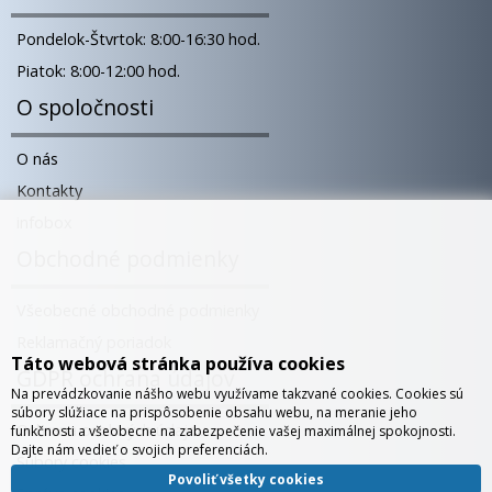
Pondelok-Štvrtok: 8:00-16:30 hod.
Piatok: 8:00-12:00 hod.
O spoločnosti
O nás
Kontakty
infobox
Obchodné podmienky
Všeobecné obchodné podmienky
Reklamačný poriadok
Táto webová stránka používa cookies
GDPR ochrana údajov
Na prevádzkovanie nášho webu využívame takzvané cookies. Cookies sú
súbory slúžiace na prispôsobenie obsahu webu, na meranie jeho
Ochrana osobných údajov
funkčnosti a všeobecne na zabezpečenie vašej maximálnej spokojnosti.
Dajte nám vedieť o svojich preferenciách.
Súbory cookies
Povoliť všetky cookies