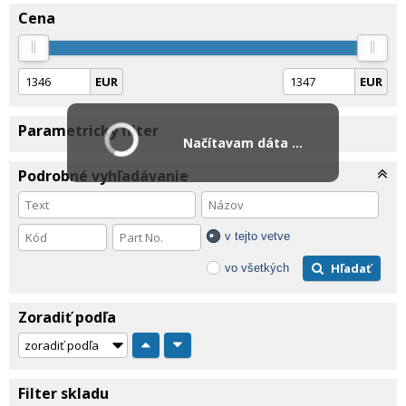
Cena
EUR
EUR
Parametrický filter
Načítavam dáta ...
Podrobné vyhľadávanie
v tejto vetve
Hľadať
vo všetkých
Zoradiť podľa
Filter skladu