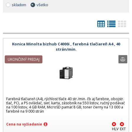
skladom
všetko
Konica Minolta bizhub C4000i , farebná tlačiareň A4 , 40
strán/min.
UKONČENÝ PREDAJ
Farebná tlačiareň (A4), rýchlosť tlače 40 str./min. čb aj farebne, obojstr.
tlač, PCL a PS ovládač, sieť. karta, zásobník na 550 listov, ručný podávač
na 100 listov, 4 GB RAM, MicroSD pamäť 8 GB, toner čierny na 13 000 a
farebné na 9 000 strán
Cena na vyžiadanie
HLV
EXT