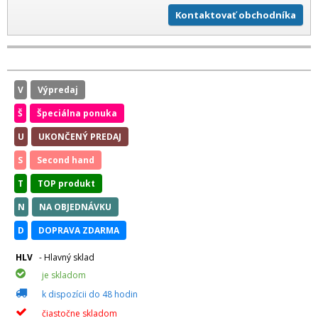
Kontaktovať obchodníka
V
Výpredaj
Š
Špeciálna ponuka
U
UKONČENÝ PREDAJ
S
Second hand
T
TOP produkt
N
NA OBJEDNÁVKU
D
DOPRAVA ZDARMA
HLV
- Hlavný sklad
je skladom
k dispozícii do 48 hodin
čiastočne skladom