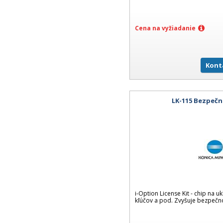
Cena na vyžiadanie
Kont
LK-115 Bezpečn
i-Option License Kit - chip na uk
kľúčov a pod. Zvyšuje bezpečn