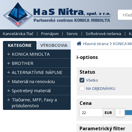
Kancelárska Tlač
Prenájom
Servis
Softvérové riešenia
K
Hlavná strana
KONICA M
KATEGÓRIE
VÝROBCOVIA
KONICA MINOLTA
i-options
BROTHER
Status
ALTERNATÍVNE NÁPLNE
Všetko
Materiál na renováciu
NA OBJEDNÁVKU
Spotrebný materiál
Tlačiarne, MFP, Faxy a
Cena
príslušenstvo
EUR
Parametrický filter