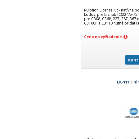
i-Option License Kit - natívna 
kódov; pre bizhub (C)224/e-754
pre C308, C368, 227, 287, 367 
C3100P a C3110 nutné pridať 
Cena na vyžiadanie
Kont
LK-111 Thi