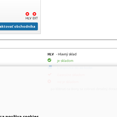
HLV
EXT
aktovať obchodníka
HLV
- Hlavný sklad
je skladom
k dispozícii do 48 hodin
čiastočne skladom
nie je skladom
po kliknutí na ikony sa zobrazí detailný dota
ka používa cookies