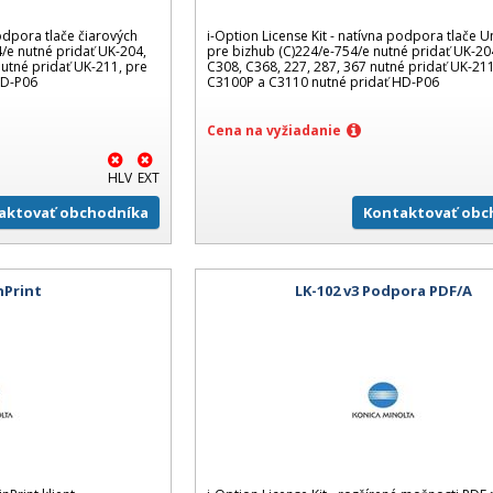
podpora tlače čiarových
i-Option License Kit - natívna podpora tlače U
/e nutné pridať UK-204,
pre bizhub (C)224/e-754/e nutné pridať UK-20
nutné pridať UK-211, pre
C308, C368, 227, 287, 367 nutné pridať UK-211
HD-P06
C3100P a C3110 nutné pridať HD-P06
Cena na vyžiadanie
HLV
EXT
aktovať obchodníka
Kontaktovať obc
nPrint
LK-102 v3 Podpora PDF/A