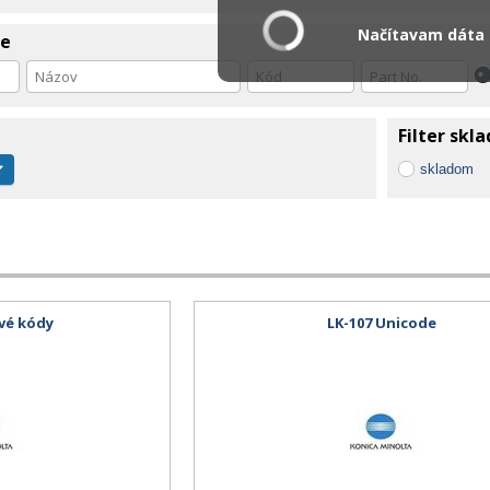
Načítavam dáta .
ie
Filter skl
skladom
ové kódy
LK-107 Unicode