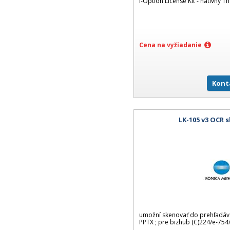
i-Option License Kit - natívny Th
Cena na vyžiadanie
Kont
LK-105 v3 OCR 
umožní skenovať do prehľadáv
PPTX ; pre bizhub (C)224/e-754/