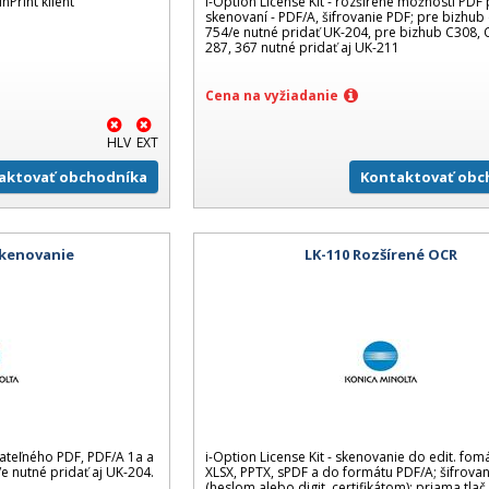
inPrint klient
i-Option License Kit - rozšírené možnosti PDF 
skenovaní - PDF/A, šifrovanie PDF; pre bizhub 
754/e nutné pridať UK-204, pre bizhub C308, 
287, 367 nutné pridať aj UK-211
Cena na vyžiadanie
HLV
EXT
aktovať obchodníka
Kontaktovať obc
skenovanie
LK-110 Rozšírené OCR
ateľného PDF, PDF/A 1a a
i-Option License Kit - skenovanie do edit. fo
e nutné pridať aj UK-204.
XLSX, PPTX, sPDF a do formátu PDF/A; šifrova
(heslom alebo digit. certifikátom); priama tlač 