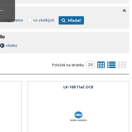
..
Hľadať
v tejto vetve
vo všetkých
adu
všetko
Položek na stránku:
LK-108 Tlač OCR