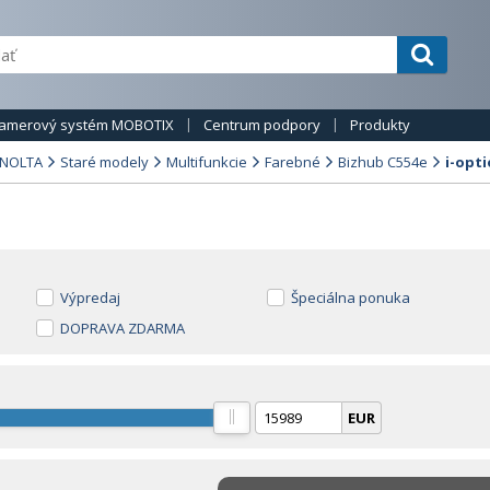
amerový systém MOBOTIX
Centrum podpory
Produkty
INOLTA
Staré modely
Multifunkcie
Farebné
Bizhub C554e
i-opt
Výpredaj
Špeciálna ponuka
DOPRAVA ZDARMA
EUR