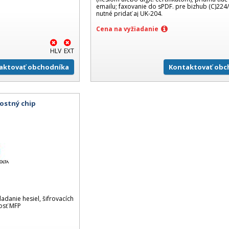
emailu; faxovanie do sPDF. pre bizhub (C)224
nutné pridať aj UK-204.
Cena na vyžiadanie
HLV
EXT
aktovať obchodníka
Kontaktovať obc
ostný chip
ladanie hesiel, šifrovacích
osť MFP