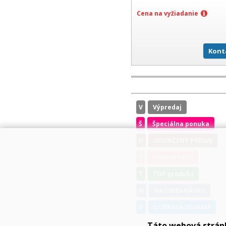
Cena na vyžiadanie
Kont
V
Výpredaj
Š
Špeciálna ponuka
U
UKONČENÝ PREDAJ
S
Second hand
T
TOP produkt
N
NA OBJEDNÁVKU
D
DOPRAVA ZDARMA
Táto webová strán