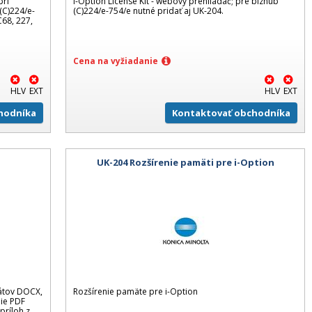
pri
i-Option License Kit - webový prehliadač; pre bizhub
(C)224/e-
(C)224/e-754/e nutné pridať aj UK-204.
C68, 227,
Cena na vyžiadanie
HLV
EXT
HLV
EXT
hodníka
Kontaktovať obchodníka
UK-204 Rozšírenie pamäti pre i-Option
mátov DOCX,
Rozšírenie pamäte pre i-Option
nie PDF
príloh z