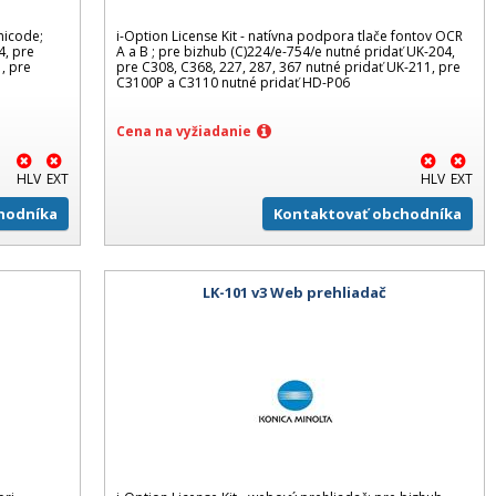
nicode;
i-Option License Kit - natívna podpora tlače fontov OCR
4, pre
A a B ; pre bizhub (C)224/e-754/e nutné pridať UK-204,
, pre
pre C308, C368, 227, 287, 367 nutné pridať UK-211, pre
C3100P a C3110 nutné pridať HD-P06
Cena na vyžiadanie
HLV
EXT
HLV
EXT
hodníka
Kontaktovať obchodníka
LK-101 v3 Web prehliadač