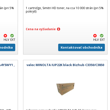
rán (pri 5%
1 cartridge, Simitri HD toner, na cca 10 000 strán (pri 5%
pokrytí)
Cena na vyžiadanie
HLV
EXT
HLV
EXT
hodníka
Kontaktovať obchodníka
4Y5WY1 ,
valec MINOLTA IUP22K black Bizhub C3350/C3850