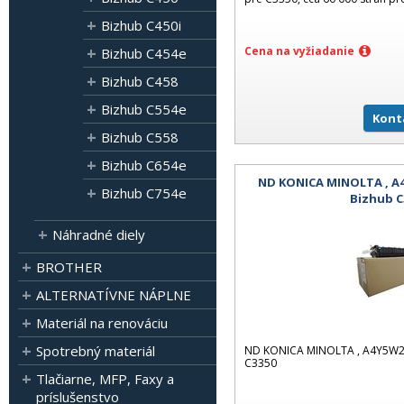
Bizhub C450i
Cena na vyžiadanie
Bizhub C454e
Bizhub C458
Bizhub C554e
Kont
Bizhub C558
Bizhub C654e
ND KONICA MINOLTA , A4
Bizhub C754e
Bizhub C
Náhradné diely
BROTHER
ALTERNATÍVNE NÁPLNE
Materiál na renováciu
Spotrebný materiál
ND KONICA MINOLTA , A4Y5W21,
C3350
Tlačiarne, MFP, Faxy a
príslušenstvo