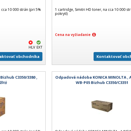
a cca 10 000 strán (pri 5%
1 cartridge, Simitri HD toner, na cca 10 000 st
pokrytí)
Cena na vyžiadanie
HLV
EXT
aktovať obchodníka
Kontaktovať obc
izhub C3350/3380 ,
Odpadová nádoba KONICA MINOLTA , A
žltý
WB-P05 Bizhub C3350/C3351