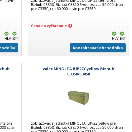
Y1 , WB-
zobrazovacia jednotka MINOLTA IUP-22 čierna pre:
Bizhub C3350, Bizhub C3850 životnosť cca 50 000 strán
pre C3350, cca 60 000 strán pre C3850
Cena na vyžiadanie
HLV
EXT
HLV
EXT
hodníka
Kontaktovať obchodníka
izhub
valec MINOLTA IUP22Y yellow Bizhub
C3350/C3850
nta pre:
zobrazovacia jednotka MINOLTA IUP-22 yellow pre:
000 strán
Bizhub C3350, Bizhub C3850 životnosť cca 50 000 strán
pre C3350, cca 60 000 strán pre C3850