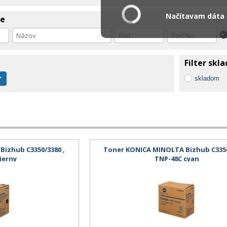
Načítavam dáta .
ie
Filter skl
skladom
izhub C3350/3380 ,
Toner KONICA MINOLTA Bizhub C3350
ierny
TNP-48C cyan