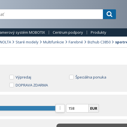
amerový systém MOBOTIX
Centrum podpory
Produkty
INOLTA
Staré modely
Multifunkcie
Farebné
Bizhub C3850
spotr
Výpredaj
Špeciálna ponuka
DOPRAVA ZDARMA
EUR