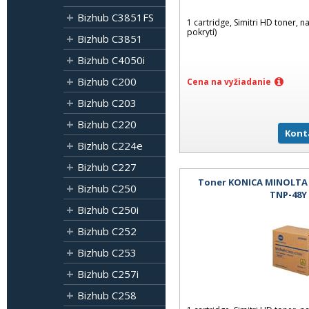
Bizhub C3851FS
1 cartridge, Simitri HD toner, n
pokrytí)
Bizhub C3851
Bizhub C4050i
Bizhub C200
Cena na vyžiadanie
Bizhub C203
Bizhub C220
Kont
Bizhub C224e
Bizhub C227
Toner KONICA MINOLTA B
Bizhub C250
TNP-48Y 
Bizhub C250i
Bizhub C252
Bizhub C253
Bizhub C257i
Bizhub C258