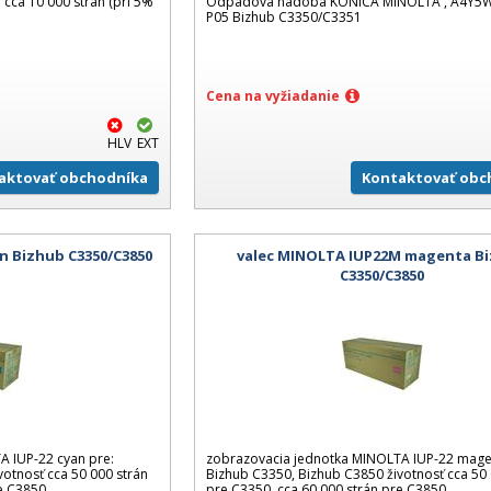
a cca 10 000 strán (pri 5%
Odpadová nádoba KONICA MINOLTA , A4Y5W
P05 Bizhub C3350/C3351
Cena na vyžiadanie
HLV
EXT
aktovať obchodníka
Kontaktovať obc
n Bizhub C3350/C3850
valec MINOLTA IUP22M magenta B
C3350/C3850
A IUP-22 cyan pre:
zobrazovacia jednotka MINOLTA IUP-22 mage
otnosť cca 50 000 strán
Bizhub C3350, Bizhub C3850 životnosť cca 50 
re C3850
pre C3350, cca 60 000 strán pre C3850