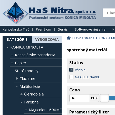
Kancelárska Tlač
Prenájom
Servis
Softvérové riešenia
K
Hlavná strana
KONICA M
KATEGÓRIE
VÝROBCOVIA
KONICA MINOLTA
spotrebný materiál
Kancelárske zariadenia
Status
Papier
Všetko
Staré modely
NA OBJEDNÁVKU
Tlačiarne
Multifunkcie
Cena
Čiernobiele
EUR
Farebné
Magicolor 1690MF
Parametrický filter