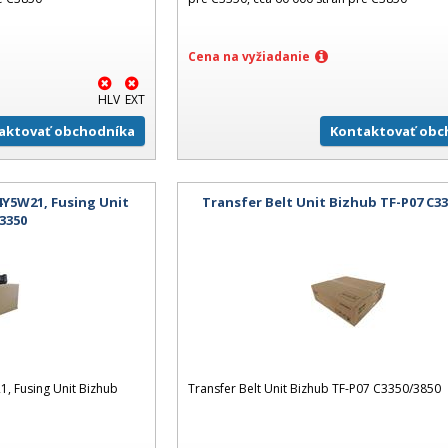
Cena na vyžiadanie
HLV
EXT
aktovať obchodníka
Kontaktovať obc
Y5W21, Fusing Unit
Transfer Belt Unit Bizhub TF-P07 C33
3350
 Fusing Unit Bizhub
Transfer Belt Unit Bizhub TF-P07 C3350/3850