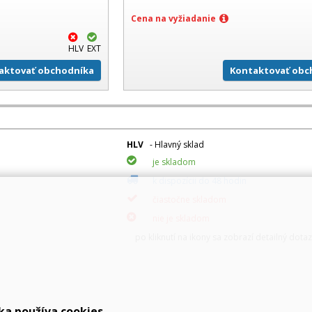
Cena na vyžiadanie
HLV
EXT
aktovať obchodníka
Kontaktovať obc
HLV
- Hlavný sklad
je skladom
k dispozícii do 48 hodin
čiastočne skladom
nie je skladom
po kliknutí na ikony sa zobrazí detailný dota
ka používa cookies