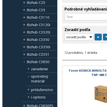
Bizhub C25
Podrobné vyhľadávan
Bizhub C35
Bizhub C3110
Bizhub C3120i
Zoradiť podľa
Bizhub C3320i
Bizhub C3350
Bizhub C3350i
12 produktov
1 stránka
Bizhub C3351
Bizhub C3850
zariadenie
Toner KONICA MINOLTA B
TNP-48K č
spotrebný
materiál
príslušenstvo
i-options
Bizhub C3850FS