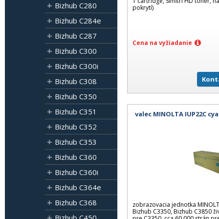
1 cartridge, Simitri HD toner, n
Bizhub C280
pokrytí)
Bizhub C284e
Bizhub C287
Cena na vyžiadanie
Bizhub C300
Bizhub C300i
Kont
Bizhub C308
Bizhub C350
Bizhub C351
valec MINOLTA IUP22C cya
Bizhub C352
Bizhub C353
Bizhub C360
Bizhub C360i
Bizhub C364e
Bizhub C368
zobrazovacia jednotka MINOLT
Bizhub C3350, Bizhub C3850 živ
Bizhub C450
pre C3350, cca 60 000 strán p