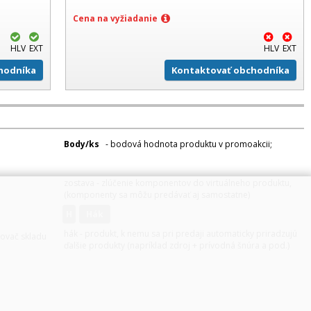
Cena na vyžiadanie
HLV
EXT
HLV
EXT
hodníka
Kontaktovať obchodníka
Body/ks
- bodová hodnota produktu v promoakcii;
v
varianty
zostava - zlúčenie komponentov do virtuálneho produktu,
(komponenty sa môžu predávať aj samostatne)
H
hák
hák - produkt, k nemu sa pri predaji automaticky priradzujú
zovač skladu
ďalšie produkty (napríklad zdroj + prívodná šnúra a pod.)