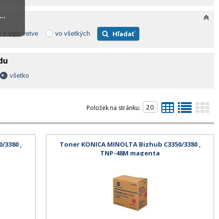
..
Hľadať
v tejto vetve
vo všetkých
adu
všetko
Položek na stránku:
/3380 ,
Toner KONICA MINOLTA Bizhub C3350/3380 ,
TNP-48M magenta