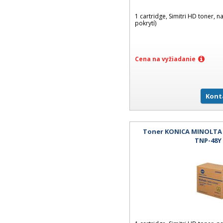
1 cartridge, Simitri HD toner, n
pokrytí)
Cena na vyžiadanie
Kont
Toner KONICA MINOLTA B
TNP-48Y 