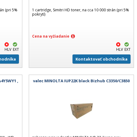
rán (pri 5%
1 cartridge, Simitri HD toner, na cca 10 000 strán (pri 5%
pokrytí)
Cena na vyžiadanie
HLV
EXT
HLV
EXT
hodníka
Kontaktovať obchodníka
4Y5WY1 ,
valec MINOLTA IUP22K black Bizhub C3350/C3850