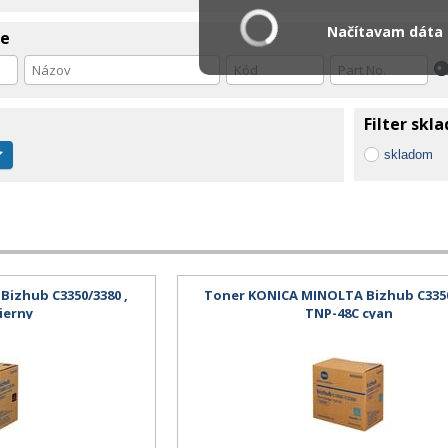
Načítavam dáta .
ie
Filter skl
skladom
izhub C3350/3380 ,
Toner KONICA MINOLTA Bizhub C3350
ierny
TNP-48C cyan