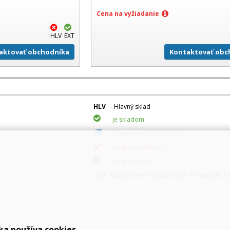
Cena na vyžiadanie
HLV
EXT
aktovať obchodníka
Kontaktovať obc
HLV
- Hlavný sklad
je skladom
k dispozícii do 48 hodin
čiastočne skladom
nie je skladom
po kliknutí na ikony sa zobrazí detailný dota
ka používa cookies