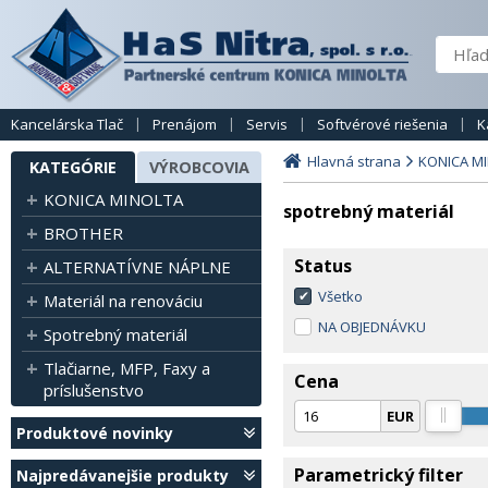
Kancelárska Tlač
Prenájom
Servis
Softvérové riešenia
K
Hlavná strana
KONICA M
KATEGÓRIE
VÝROBCOVIA
KONICA MINOLTA
spotrebný materiál
BROTHER
Status
ALTERNATÍVNE NÁPLNE
Všetko
Materiál na renováciu
NA OBJEDNÁVKU
Spotrebný materiál
Tlačiarne, MFP, Faxy a
Cena
príslušenstvo
EUR
Produktové novinky
Parametrický filter
Najpredávanejšie produkty