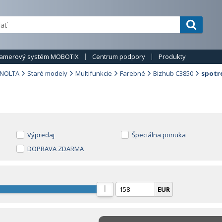
amerový systém MOBOTIX
Centrum podpory
Produkty
INOLTA
Staré modely
Multifunkcie
Farebné
Bizhub C3850
spotr
Výpredaj
Špeciálna ponuka
DOPRAVA ZDARMA
EUR