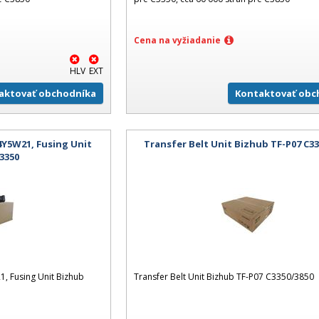
Cena na vyžiadanie
HLV
EXT
aktovať obchodníka
Kontaktovať obc
Y5W21, Fusing Unit
Transfer Belt Unit Bizhub TF-P07 C33
3350
 Fusing Unit Bizhub
Transfer Belt Unit Bizhub TF-P07 C3350/3850