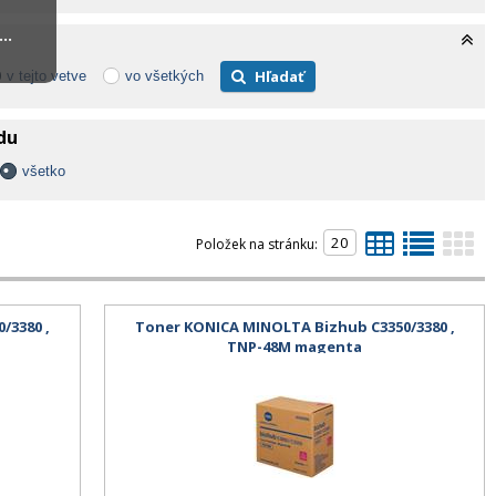
..
Hľadať
v tejto vetve
vo všetkých
adu
všetko
Položek na stránku:
/3380 ,
Toner KONICA MINOLTA Bizhub C3350/3380 ,
TNP-48M magenta