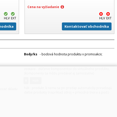
Cena na vyžiadanie
HLV
EXT
HLV
EXT
hodníka
Kontaktovať obchodníka
Body/ks
- bodová hodnota produktu v promoakcii;
v
varianty
zostava - zlúčenie komponentov do virtuálneho produktu,
(komponenty sa môžu predávať aj samostatne)
H
hák
hák - produkt, k nemu sa pri predaji automaticky priradzujú
zovač skladu
ďalšie produkty (napríklad zdroj + prívodná šnúra a pod.)