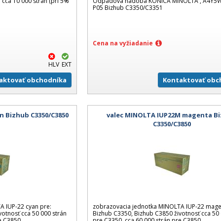
a cca 10 000 strán (pri 5%
Odpadová nádoba KONICA MINOLTA , A4Y5W
P05 Bizhub C3350/C3351
Cena na vyžiadanie
HLV
EXT
aktovať obchodníka
Kontaktovať obc
n Bizhub C3350/C3850
valec MINOLTA IUP22M magenta B
C3350/C3850
A IUP-22 cyan pre:
zobrazovacia jednotka MINOLTA IUP-22 mage
otnosť cca 50 000 strán
Bizhub C3350, Bizhub C3850 životnosť cca 50 
re C3850
pre C3350, cca 60 000 strán pre C3850