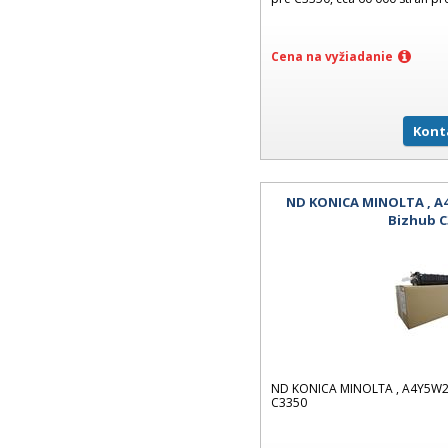
Cena na vyžiadanie
Kont
ND KONICA MINOLTA , A4
Bizhub C
ND KONICA MINOLTA , A4Y5W21,
C3350