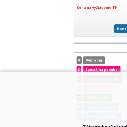
Cena na vyžiadanie
Kont
V
Výpredaj
Š
Špeciálna ponuka
U
UKONČENÝ PREDAJ
S
Second hand
T
TOP produkt
N
NA OBJEDNÁVKU
D
DOPRAVA ZDARMA
Táto webová strán