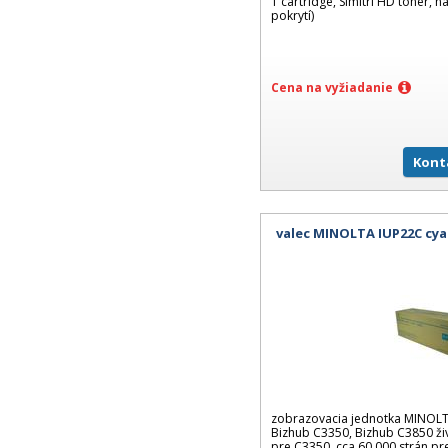
1 cartridge, Simitri HD toner, n
pokrytí)
Cena na vyžiadanie
Kont
valec MINOLTA IUP22C cya
zobrazovacia jednotka MINOLT
Bizhub C3350, Bizhub C3850 živ
pre C3350, cca 60 000 strán p