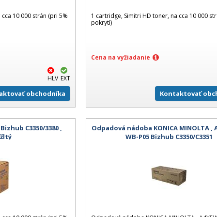
a cca 10 000 strán (pri 5%
1 cartridge, Simitri HD toner, na cca 10 000 st
pokrytí)
Cena na vyžiadanie
HLV
EXT
aktovať obchodníka
Kontaktovať obc
izhub C3350/3380 ,
Odpadová nádoba KONICA MINOLTA , A
žltý
WB-P05 Bizhub C3350/C3351