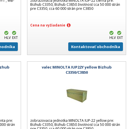
Y1 , WB-
zobrazovacia jednotka MINOLTA IUP-22 čierna pre:
Bizhub C3350, Bizhub C3850 životnosť cca 50 000 strán
pre C3350, cca 60 000 strán pre C3850
Cena na vyžiadanie
HLV
EXT
HLV
EXT
hodníka
Kontaktovať obchodníka
izhub
valec MINOLTA IUP22Y yellow Bizhub
C3350/C3850
nta pre:
zobrazovacia jednotka MINOLTA IUP-22 yellow pre:
000 strán
Bizhub C3350, Bizhub C3850 životnosť cca 50 000 strán
pre C3350, cca 60 000 strán pre C3850