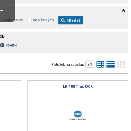
..
Hľadať
v tejto vetve
vo všetkých
adu
všetko
Položek na stránku:
LK-108 Tlač OCR