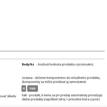
Body/ks
- bodová hodnota produktu v promoakcii;
v
varianty
zostava - zlúčenie komponentov do virtuálneho produktu,
(komponenty sa môžu predávať aj samostatne)
H
hák
hák - produkt, k nemu sa pri predaji automaticky priradzujú
zovač skladu
ďalšie produkty (napríklad zdroj + prívodná šnúra a pod.)