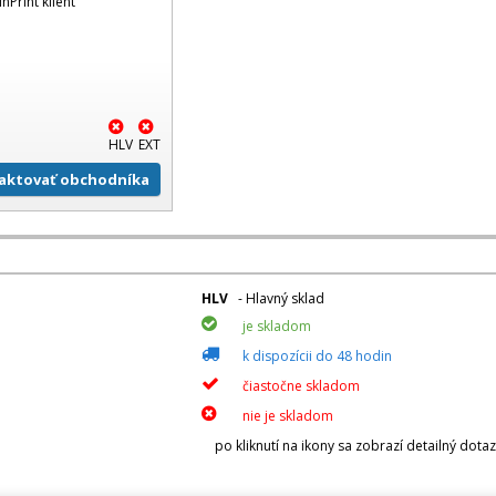
inPrint klient
HLV
EXT
aktovať obchodníka
HLV
- Hlavný sklad
je skladom
k dispozícii do 48 hodin
čiastočne skladom
nie je skladom
po kliknutí na ikony sa zobrazí detailný dota