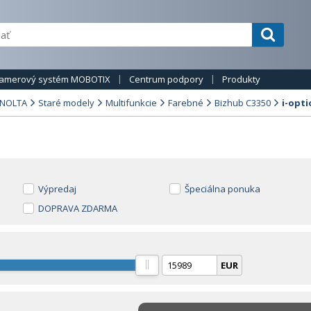
amerový systém MOBOTIX
Centrum podpory
Produkty
INOLTA
Staré modely
Multifunkcie
Farebné
Bizhub C3350
i-opti
Výpredaj
Špeciálna ponuka
DOPRAVA ZDARMA
EUR