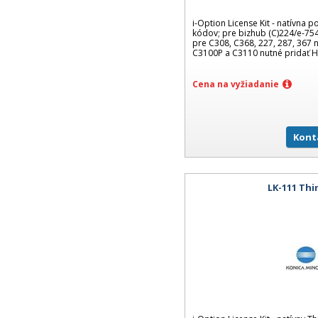
i-Option License Kit - natívna 
kódov; pre bizhub (C)224/e-754
pre C308, C368, 227, 287, 367 
C3100P a C3110 nutné pridať 
Cena na vyžiadanie
Kont
LK-111 Thi