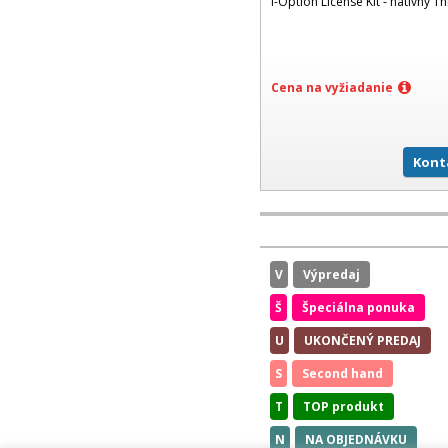
i-Option License Kit - natívny Th
Cena na vyžiadanie
Kont
V
Výpredaj
Š
Špeciálna ponuka
U
UKONČENÝ PREDAJ
S
Second hand
T
TOP produkt
N
NA OBJEDNÁVKU