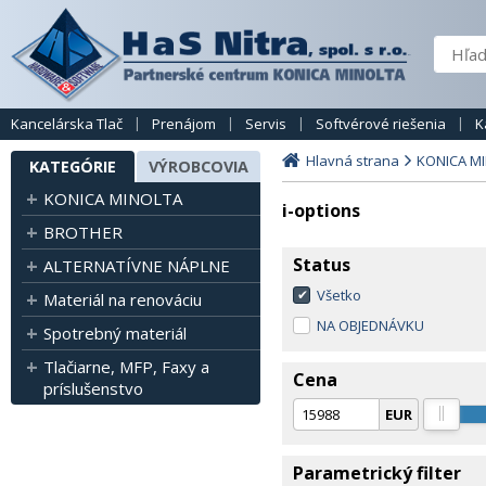
Kancelárska Tlač
Prenájom
Servis
Softvérové riešenia
K
Hlavná strana
KONICA M
KATEGÓRIE
VÝROBCOVIA
KONICA MINOLTA
i-options
BROTHER
Status
ALTERNATÍVNE NÁPLNE
Všetko
Materiál na renováciu
NA OBJEDNÁVKU
Spotrebný materiál
Tlačiarne, MFP, Faxy a
Cena
príslušenstvo
EUR
Parametrický filter