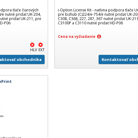
podpora tlače čiarových
i-Option License Kit - natívna podpora tlače U
/e nutné pridať UK-204,
pre bizhub (C)224/e-754/e nutné pridať UK-20
nutné pridať UK-211, pre
C308, C368, 227, 287, 367 nutné pridať UK-211
HD-P06
C3100P a C3110 nutné pridať HD-P06
Cena na vyžiadanie
HLV
EXT
aktovať obchodníka
Kontaktovať obc
nPrint