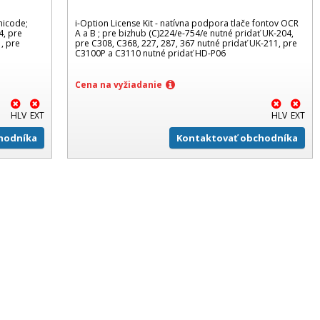
nicode;
i-Option License Kit - natívna podpora tlače fontov OCR
4, pre
A a B ; pre bizhub (C)224/e-754/e nutné pridať UK-204,
, pre
pre C308, C368, 227, 287, 367 nutné pridať UK-211, pre
C3100P a C3110 nutné pridať HD-P06
Cena na vyžiadanie
HLV
EXT
HLV
EXT
hodníka
Kontaktovať obchodníka