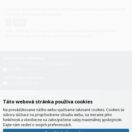
v
varianty
zostava - zlúčenie komponentov do virtuálneho produktu,(komponenty
sa môžu predávať aj samostatne)
H
hák
hák - produkt, k nemu sa pri predaji automaticky priradzujú ďalšie
produkty (napríklad zdroj + prívodná šnúra a pod.)
Obchodné oddelenie:
+421 376 503 501-2, +421 903 423 192
has@has.sk
Technické oddelenie:
technici@has.sk
Pracovná doba
Táto webová stránka používa cookies
Na prevádzkovanie nášho webu využívame takzvané cookies. Cookies sú
Pondelok-Štvrtok: 8:00-16:30 hod.
súbory slúžiace na prispôsobenie obsahu webu, na meranie jeho
Piatok: 8:00-12:00 hod.
funkčnosti a všeobecne na zabezpečenie vašej maximálnej spokojnosti.
Dajte nám vedieť o svojich preferenciách.
O spoločnosti