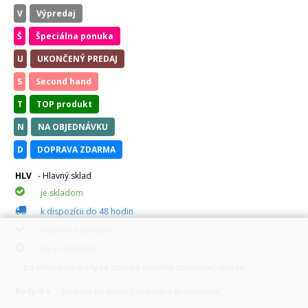
V
Výpredaj
Š
Špeciálna ponuka
U
UKONČENÝ PREDAJ
S
Second hand
T
TOP produkt
N
NA OBJEDNÁVKU
D
DOPRAVA ZDARMA
HLV
- Hlavný sklad
je skladom
k dispozícii do 48 hodin
čiastočne skladom
nie je skladom
po kliknutí na ikony sa zobrazí detailný dotazovač skladu
Body/ks
- bodová hodnota produktu v promoakcii;