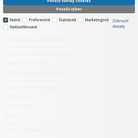
Povoliť všetky cookies
Povoliť výber
O nás
Nutné
Preferenčné
Štatistické
Marketingové
Kontakty
Zobraziť
detaily
Neklasifikované
infobox
Obchodné podmienky
Všeobecné obchodné podmienky
Reklamačný poriadok
GDPR ochrana údajov
Ochrana osobných údajov
Súbory cookies
Správa cookies
Blog
Európsky showroom v Bratislave