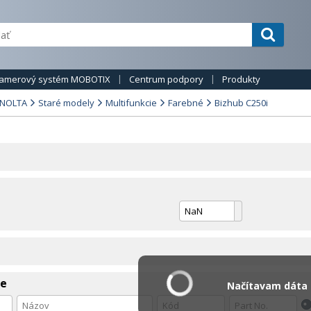
amerový systém MOBOTIX
Centrum podpory
Produkty
INOLTA
Staré modely
Multifunkcie
Farebné
Bizhub C250i
ie
Načítavam dáta .