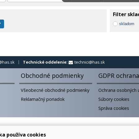
Filter skl
skladom
@has.sk
Technické oddelenie:
technici@has.sk
Obchodné podmienky
GDPR ochrana
Všeobecné obchodné podmienky
Ochrana osobných 
Reklamačný poriadok
Súbory cookies
Správa cookies
ka používa cookies