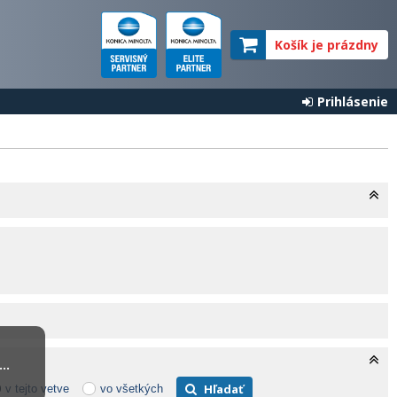
Košík je prázdny
Prihlásenie
..
Hľadať
v tejto vetve
vo všetkých