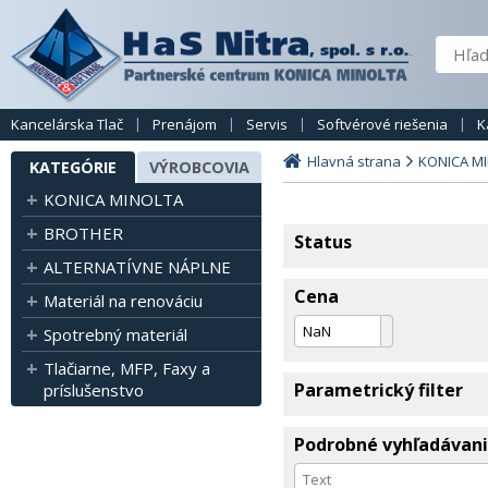
Kancelárska Tlač
Prenájom
Servis
Softvérové riešenia
K
Hlavná strana
KONICA M
KATEGÓRIE
VÝROBCOVIA
KONICA MINOLTA
BROTHER
Status
ALTERNATÍVNE NÁPLNE
Cena
Materiál na renováciu
Spotrebný materiál
Tlačiarne, MFP, Faxy a
Parametrický filter
príslušenstvo
Podrobné vyhľadávan