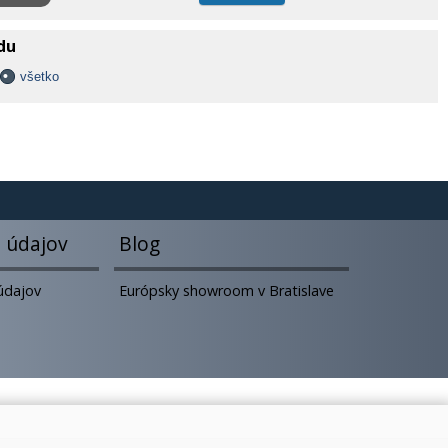
adu
všetko
 údajov
Blog
údajov
Európsky showroom v Bratislave