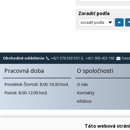
Zoradiť podľa
Obchodné oddelenie:
+421 376 503 501-2, +421 903 423 192
has
Pracovná doba
O spoločnosti
Pondelok-Štvrtok: 8:00-16:30 hod.
O nás
Piatok: 8:00-12:00 hod.
Kontakty
infobox
Táto webová strán