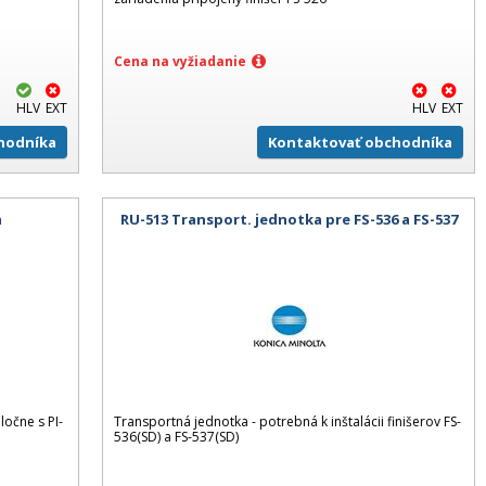
Cena na vyžiadanie
HLV
EXT
HLV
EXT
hodníka
Kontaktovať obchodníka
a
RU-513 Transport. jednotka pre FS-536 a FS-537
ločne s PI-
Transportná jednotka - potrebná k inštalácii finišerov FS-
536(SD) a FS-537(SD)