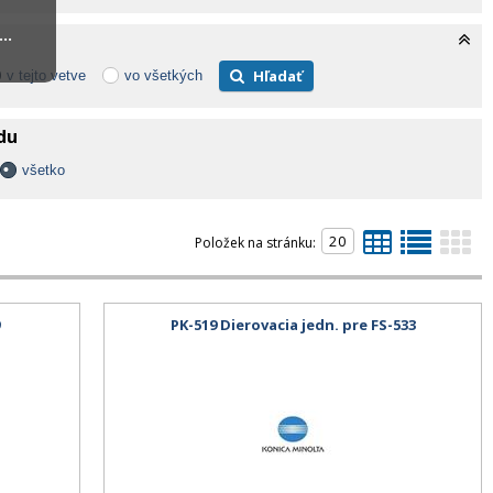
..
Hľadať
v tejto vetve
vo všetkých
adu
všetko
Položek na stránku:
9
PK-519 Dierovacia jedn. pre FS-533