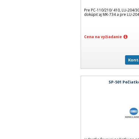
Pre PC-110/210/ 410, LU-204/3
dokúpiť aj MK-734 a pre LU-204
Cena na vyžiadanie
Kont
SP-501 Pečiat