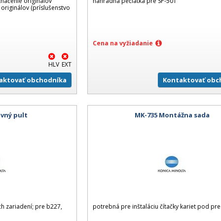
značenie originálov
náhradná pečiatka pre SP-501
originálov (príslušenstvo
Cena na vyžiadanie
HLV
EXT
aktovať obchodníka
Kontaktovať obc
vný pult
MK-735 Montážna sada
ch zariadení; pre b227,
potrebná pre inštaláciu čítačky kariet pod pre