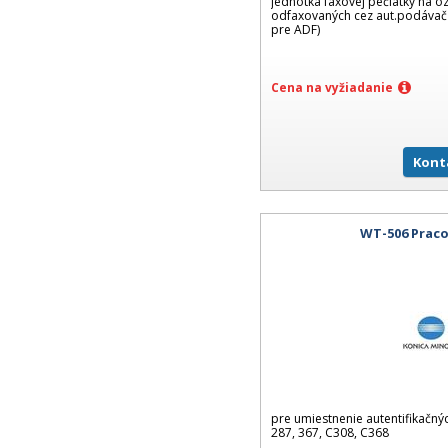
jednotka faxovej pečiatky na o
odfaxovaných cez aut.podávač 
pre ADF)
Cena na vyžiadanie
Kont
WT-506 Praco
pre umiestnenie autentifikačný
287, 367, C308, C368