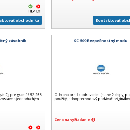
HLV
EXT
aktovať obchodníka
Kontaktovať obc
itný zásobník
SC-509 Bezpečnostný modul
0 g/m2), pre gramáž 52-256
Ochrana pred kopírovaním (nutné 2 chipy, pok
k zostave s jednoduchým
použitý jednoprechodový podávač originálov
Cena na vyžiadanie