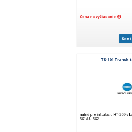
Cena na vyžiadanie
Kont
TK-101 Transkit
nutné pre inštaláciu HT-509 v 
301/LU-302