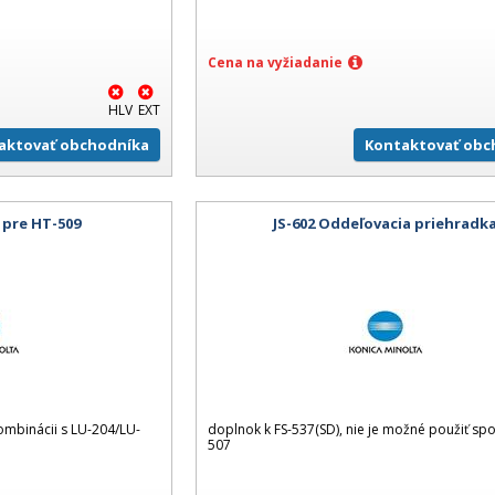
Cena na vyžiadanie
HLV
EXT
aktovať obchodníka
Kontaktovať obc
 pre HT-509
JS-602 Oddeľovacia priehradk
kombinácii s LU-204/LU-
doplnok k FS-537(SD), nie je možné použiť spo
507