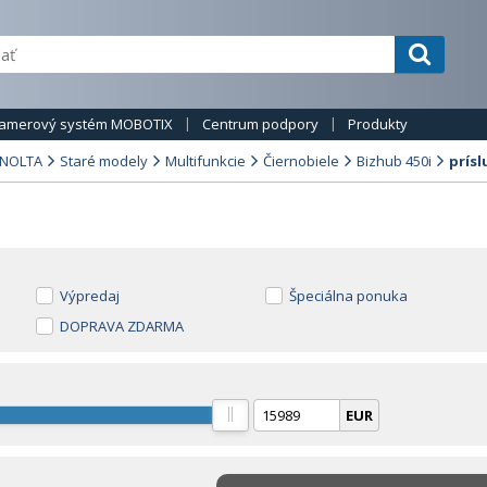
amerový systém MOBOTIX
Centrum podpory
Produkty
INOLTA
Staré modely
Multifunkcie
Čiernobiele
Bizhub 450i
prís
Výpredaj
Špeciálna ponuka
DOPRAVA ZDARMA
EUR