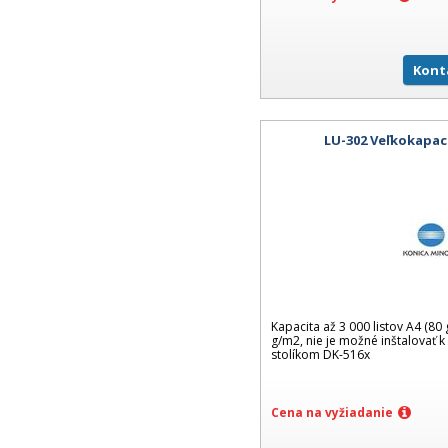
Kont
LU-302 Veľkokapac
Kapacita až 3 000 listov A4 (8
g/m2, nie je možné inštalovať 
stolíkom DK-516x
Cena na vyžiadanie