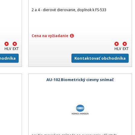
2 a 4 - dierové dierovanie, doplnok k FS-533
Cena na vyžiadanie
HLV
EXT
HLV
EXT
hodníka
Kontaktovať obchodníka
AU-102 Biometrický cievny snímač