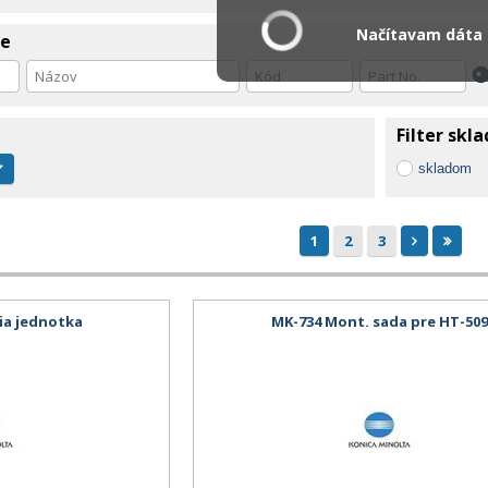
Načítavam dáta .
ie
Filter skl
skladom
1
2
3
ia jednotka
MK-734 Mont. sada pre HT-50