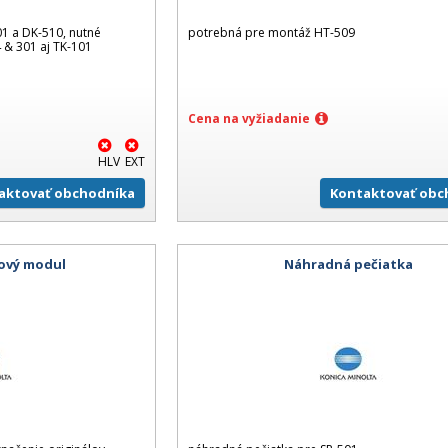
01 a DK-510, nutné
potrebná pre montáž HT-509
 & 301 aj TK-101
Cena na vyžiadanie
HLV
EXT
aktovať obchodníka
Kontaktovať obc
kový modul
Náhradná pečiatka