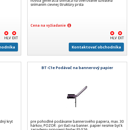
novšia generácia snímača na overovanie užívateľa
snímaním cievnej štruktúry prsta
Cena na vyžiadanie
HLV
EXT
HLV
EXT
hodníka
Kontaktovať obchodníka
BT-C1e Podávač na bannerový papier
dný kryt
pre pohodlné podávanie bannerového papiera, max. 30
hárkov, POZOR : pri tlači na banner. papier nesmie byť k
zariadeniu pripojený finišer FS-526