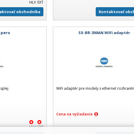
HLV
EXT
aktovať obchodníka
Kontaktovať obc
 pero
SX-BR-300AN WiFi adaptér
splej
WiFi adaptér pre modely s ethernet rozhraní
Cena na vyžiadanie
HLV
EXT