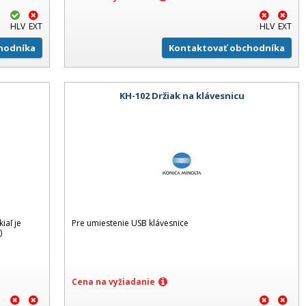
HLV
EXT
HLV
EXT
hodníka
Kontaktovať obchodníka
KH-102 Držiak na klávesnicu
iaľ je
Pre umiestenie USB klávesnice
)
Cena na vyžiadanie