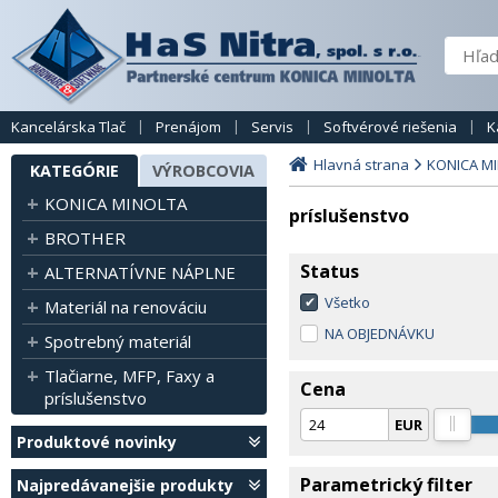
Kancelárska Tlač
Prenájom
Servis
Softvérové riešenia
K
Hlavná strana
KONICA M
KATEGÓRIE
VÝROBCOVIA
KONICA MINOLTA
príslušenstvo
BROTHER
Status
ALTERNATÍVNE NÁPLNE
Všetko
Materiál na renováciu
NA OBJEDNÁVKU
Spotrebný materiál
Tlačiarne, MFP, Faxy a
Cena
príslušenstvo
EUR
Produktové novinky
Parametrický filter
Najpredávanejšie produkty