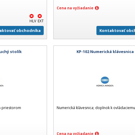
Cena na vyžiadanie
HLV
EXT
aktovať obchodníka
Kontaktovať obc
uchý stolík
KP-102 Numerická klávesnica
m priestorom
Numerická klávesnica; doplnok k ovládaciem
Cena na vyžiadanie